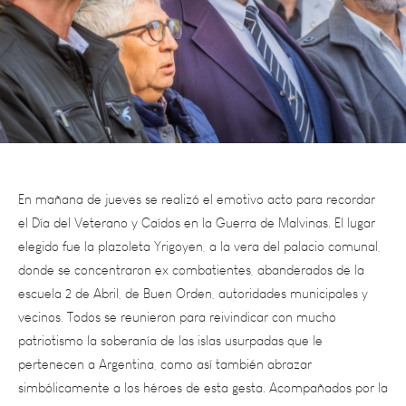
En mañana de jueves se realizó el emotivo acto para recordar
el Día del Veterano y Caídos en la Guerra de Malvinas. El lugar
elegido fue la plazoleta Yrigoyen, a la vera del palacio comunal,
donde se concentraron ex combatientes, abanderados de la
escuela 2 de Abril, de Buen Orden, autoridades municipales y
vecinos. Todos se reunieron para reivindicar con mucho
patriotismo la soberanía de las islas usurpadas que le
pertenecen a Argentina, como así también abrazar
simbólicamente a los héroes de esta gesta. Acompañados por la
voz de la artista local Laura Coria se interpretaron el Himno
Nacional Argentino y la Marcha de Malvinas. Seguido, Hugo