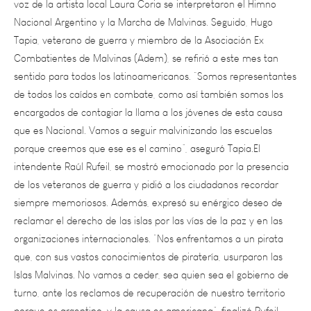
Tapia, veterano de guerra y miembro de la Asociación Ex
Combatientes de Malvinas (Adem), se refirió a este mes tan
sentido para todos los latinoamericanos. “Somos representantes
de todos los caídos en combate, como así también somos los
encargados de contagiar la llama a los jóvenes de esta causa
que es Nacional. Vamos a seguir malvinizando las escuelas
porque creemos que ese es el camino”, aseguró Tapia.El
intendente Raúl Rufeil, se mostró emocionado por la presencia
de los veteranos de guerra y pidió a los ciudadanos recordar
siempre memoriosos. Además, expresó su enérgico deseo de
reclamar el derecho de las islas por las vías de la paz y en las
organizaciones internacionales. “Nos enfrentamos a un pirata
que, con sus vastos conocimientos de piratería, usurparon las
Islas Malvinas. No vamos a ceder, sea quien sea el gobierno de
turno, ante los reclamos de recuperación de nuestro territorio
porque es argentino, y la causa es americana”, finalizó Rufeil
ante el aplauso de todos los asistentes. El conflicto duró 74 días y