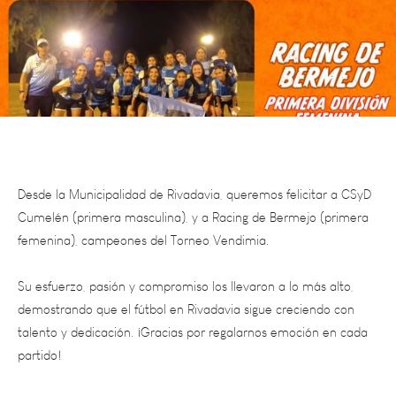
Desde la Municipalidad de Rivadavia, queremos felicitar a CSyD
Cumelén (primera masculina), y a Racing de Bermejo (primera
femenina), campeones del Torneo Vendimia.
Su esfuerzo, pasión y compromiso los llevaron a lo más alto,
demostrando que el fútbol en Rivadavia sigue creciendo con
talento y dedicación. ¡Gracias por regalarnos emoción en cada
partido!
A seguir sumando logros y dejando todo en la cancha.