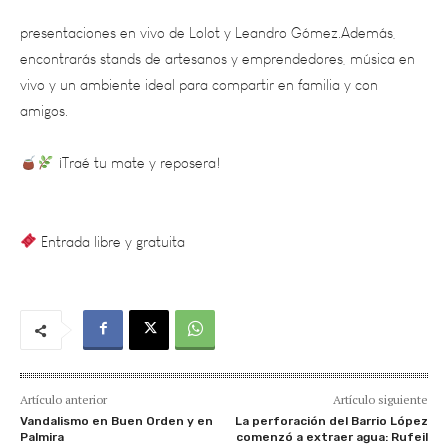
encontrarás stands de artesanos y emprendedores, música en
vivo y un ambiente ideal para compartir en familia y con
amigos.
¡Traé tu mate y reposera!
Entrada libre y gratuita
Artículo anterior
Artículo siguiente
Vandalismo en Buen Orden y en
La perforación del Barrio López
Palmira
comenzó a extraer agua: Rufeil