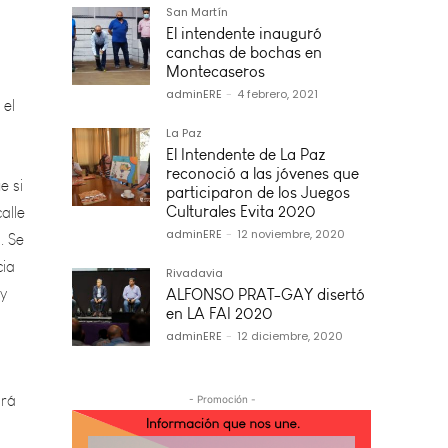
San Martín
 el
El intendente inauguró
canchas de bochas en
Montecaseros
adminERE
-
4 febrero, 2021
e si
La Paz
alle
El Intendente de La Paz
. Se
reconoció a las jóvenes que
participaron de los Juegos
cia
Culturales Evita 2020
 y
adminERE
-
12 noviembre, 2020
Rivadavia
ALFONSO PRAT-GAY disertó
en LA FAI 2020
ará
adminERE
-
12 diciembre, 2020
- Promoción -
ión