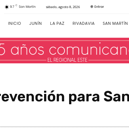
C
Entrar
9.7
San Martín
sábado, agosto 8, 2026
INICIO
JUNÍN
LA PAZ
RIVADAVIA
SAN MARTÍN
revención para Sa