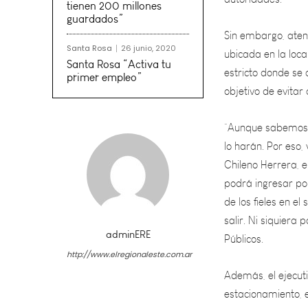
Sin embargo, atent
ubicada en la loca
tienen 200 millones
guardados”
estricto donde se 
objetivo de evitar
Santa Rosa
26 junio, 2020
Santa Rosa “Activa tu
primer empleo”
“Aunque sabemos 
lo harán. Por eso
Chileno Herrera, en
podrá ingresar po
de los fieles en el
salir. Ni siquiera 
Públicos.
Además, el ejecut
adminERE
estacionamiento, e
http://www.elregionaleste.com.ar
“Todo estará a ca