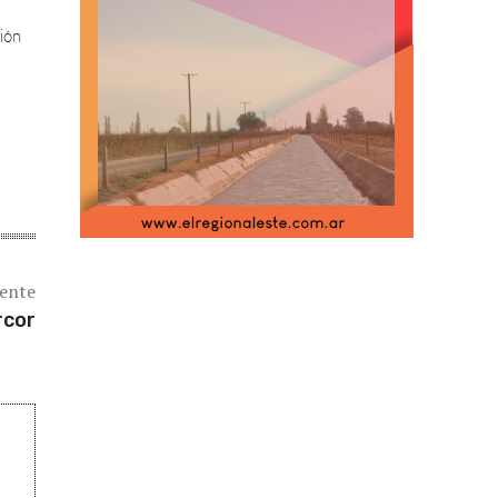
iente
rcor