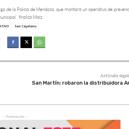
nicipal”, finalizó Maíz.
ATIVO
San Cayetano
Artículo sigu
San Martín: robaron la distribuidora A
- Promoción -