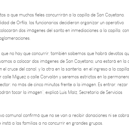
os a que muchos fieles concurrirán a la capilla de San Cayetano,
lidad de Orfila, los funcionarios decidieron organizar un operativo
colocarán dos imágenes del santo en inmediaciones a la capilla, con
 aglomeraciones.
que no hay que concurrir, también sabemos que habrá devotos qu
, vamos a colocar dos imágenes de San Cayetano; una estará en la c
 el cruce del canal, y la otra en la santería, en el ingreso a la capilla
r calle Miguez o calle Corvalán y seremos estrictos en la permanen
 sector: no más de cinco minutos frente a la imagen. Es entrar, rezar
podrán tocar la imagen”, explicó Luis Maíz, Secretario de Servicios
ivo comunal confirmó que no se van a recibir donaciones ni se cobr
 instó a las familias a no concurrir en grandes grupos.
rgo de la Policía de Mendoza, que montará un operativo de prevenc