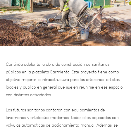
Continúa adelante la obra de construcción de sanitarios
públicos en la plazoleta Sarmiento. Este proyecto tiene como
objetivo mejorar la infraestructura para los artesanos, artistas
locales y público en general que suelen reunirse en ese espacio,
con distintas actividades.
Los futuros sanitarios contarán con equipamientos de
lavamanos y artefactos modernos, todos ellos equipados con
válvulas automáticas de
accionamiento manual. Además, se
habilitará un baño adaptado para personas con discapacidades,
que contará con equipamientos especiales para garantizar su