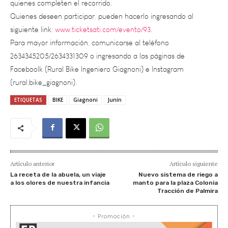
siguiente link:
www.ticketsati.com/evento/93
.
Para mayor información, comunicarse al teléfono
2634345205/2634331309 o ingresando a las páginas de
Faceboolk (Rural Bike Ingeniero Giagnoni) e Instagram
(rural.bike_giagnoni).
ETIQUETAS
BIKE
Giagnoni
Junín
Artículo anterior
Artículo siguiente
La receta de la abuela, un viaje
Nuevo sistema de riego a
a los olores de nuestra infancia
manto para la plaza Colonia
Tracción de Palmira
- Promoción -