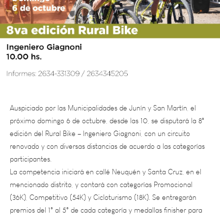
Auspiciado por las Municipalidades de Junín y San Martín, el
próximo domingo 6 de octubre, desde las 10, se disputará la 8°
edición del Rural Bike – Ingeniero Giagnoni, con un circuito
renovado y con diversas distancias de acuerdo a las categorías
participantes.
La competencia iniciará en callé Neuquén y Santa Cruz, en el
mencionado distrito, y contará con categorías Promocional
(36K), Competitivo (54K) y Cicloturismo (18K). Se entregarán
premios del 1° al 5° de cada categoría y medallas finisher para
quienes completen el recorrido.
Quienes deseen participar, pueden hacerlo ingresando al