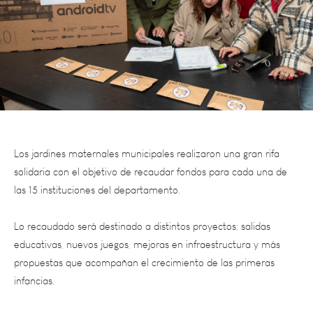
Los jardines maternales municipales realizaron una gran rifa
solidaria con el objetivo de recaudar fondos para cada una de
las 15 instituciones del departamento.
Lo recaudado será destinado a distintos proyectos: salidas
educativas, nuevos juegos, mejoras en infraestructura y más
propuestas que acompañan el crecimiento de las primeras
infancias.
Celebramos esta iniciativa conjunta que une a todos los jardines
y fortalece el trabajo por una infancia feliz y con más