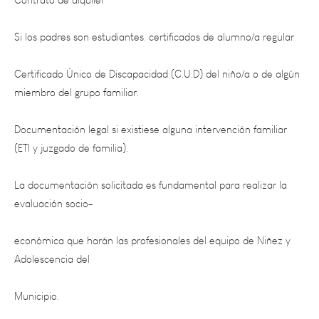
Si los padres son estudiantes, certificados de alumno/a regular
Certificado Único de Discapacidad (C.U.D) del niño/a o de algún
miembro del grupo familiar.
Documentación legal si existiese alguna intervención familiar
(ETI y juzgado de familia).
La documentación solicitada es fundamental para realizar la
evaluación socio-
económica que harán las profesionales del equipo de Niñez y
Adolescencia del
Municipio.
Solo se evaluarán los aspirantes que hayan presentado la