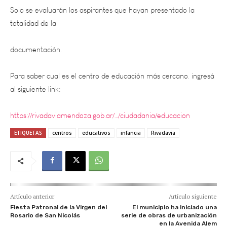
totalidad de la
documentación.
Para saber cual es el centro de educación más cercano, ingresá
al siguiente link:
https://rivadaviamendoza.gob.ar/…/ciudadania/educacion
ETIQUETAS
centros
educativos
infancia
Rivadavia
Artículo anterior
Artículo siguiente
Fiesta Patronal de la Virgen del
El municipio ha iniciado una
Rosario de San Nicolás
serie de obras de urbanización
en la Avenida Alem