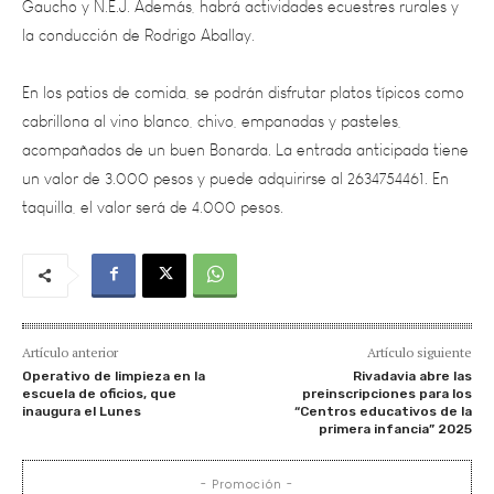
En los patios de comida, se podrán disfrutar platos típicos como
cabrillona al vino blanco, chivo, empanadas y pasteles,
acompañados de un buen Bonarda. La entrada anticipada tiene
un valor de 3.000 pesos y puede adquirirse al 2634754461. En
taquilla, el valor será de 4.000 pesos.
Artículo anterior
Artículo siguiente
Operativo de limpieza en la
Rivadavia abre las
escuela de oficios, que
preinscripciones para los
inaugura el Lunes
“Centros educativos de la
primera infancia” 2025
- Promoción -