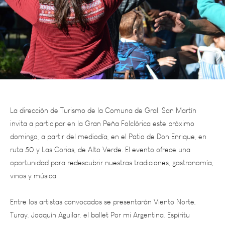
La dirección de Turismo de la Comuna de Gral. San Martín
invita a participar en la Gran Peña Folclórica este próximo
domingo, a partir del mediodía, en el Patio de Don Enrique, en
ruta 50 y Las Corias, de Alto Verde. El evento ofrece una
oportunidad para redescubrir nuestras tradiciones, gastronomía,
vinos y música.
Entre los artistas convocados se presentarán Viento Norte,
Turay, Joaquín Aguilar, el ballet Por mi Argentina,
Espíritu
Gaucho y N.E.J. Además, habrá actividades ecuestres rurales y
la conducción de Rodrigo Aballay.