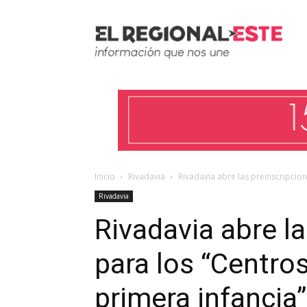
Inicio
Rivadavia
Rivadavia abre las preinscripcion
Rivadavia
Rivadavia abre l
para los “Centro
primera infancia