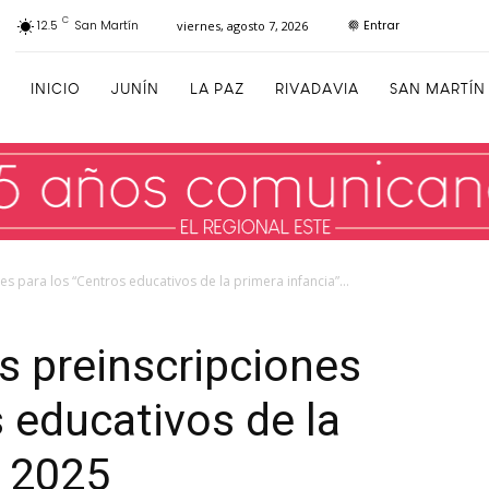
C
Entrar
12.5
San Martín
viernes, agosto 7, 2026
INICIO
JUNÍN
LA PAZ
RIVADAVIA
SAN MARTÍN
es para los “Centros educativos de la primera infancia”...
as preinscripciones
s educativos de la
” 2025