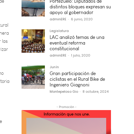
Portezuelo: Diputados de
tural
distintos bloques expresan su
imera
apoyo al gobernador
 las
adminERE
-
6 junio, 2020
izar
Legislatura
LAC analizó temas de una
eventual reforma
constitucional
no
adminERE
-
1 julio, 2020
toria
Junín
Gran participación de
ciclistas en el Rural Bike de
Ingeniero Giagnoni
Montepeloso Gio
-
8 octubre, 2024
de
- Promoción -