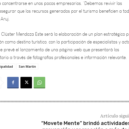
 asegurar que los recursos generados por el turismo beneficien a tod
 Aruj.
l Clúster Mendoza Este será la elaboración de un plan estratégico 
ón como destino turístico, con la participación de especialistas y act
se prevé el lanzamiento de una página web que presentará los
itorio a través de fotografías profesionales e información relevante.
ipalidad
San Martin
Artículo sigu
“Movete Mente” brindó actividade