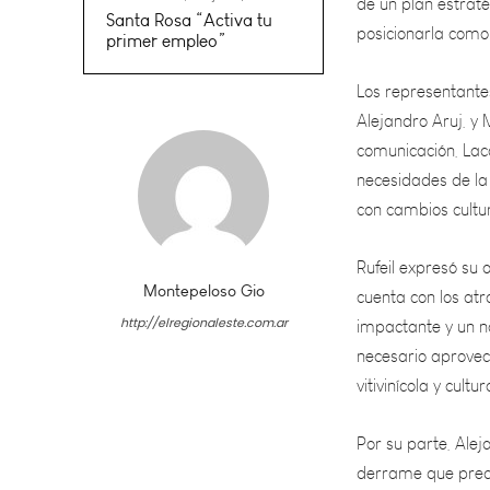
Los representantes
Santa Rosa “Activa tu
primer empleo”
Alejandro Aruj, y 
comunicación, Lac
necesidades de la
con cambios cultu
Rufeil expresó su
cuenta con los atr
impactante y un no
necesario aprovec
Montepeloso Gio
vitivinícola y cultu
http://elregionaleste.com.ar
Por su parte, Ale
derrame que predo
turísticos tienden