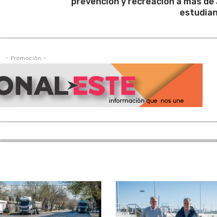
prevención y recreación a más de
estudia
- Promoción -