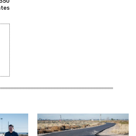
 350
ntes