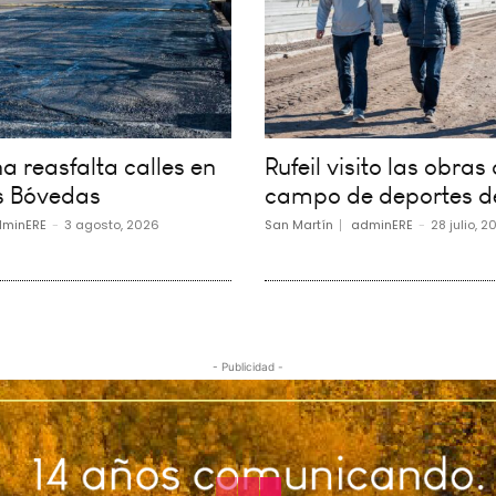
 reasfalta calles en
Rufeil visito las obras 
s Bóvedas
campo de deportes d
minERE
-
3 agosto, 2026
San Martín
adminERE
-
28 julio, 2
- Publicidad -