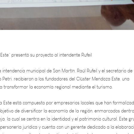
ste” presentó su proyecto al intendente Rufeil
intendencia municipal de San Martín, Raúl Rufeil y el secretario de
 Petri, recibieron a los fundadores del Clúster Mendoza Este, una
ca transformar la economía regional mediante el turismo.
a Este está compuesto por empresarios locales que han formalizad
objetivo de diversificar la economía de la región, enmarcados dentr
a, la cual se centra en la identidad y el patrimonio cultural. Este g
personería jurídica y cuenta con un gerente dedicado a la elaborac
gico para movilizar los atractivos turísticos de la zona, con la meta
un destino de interés tanto nacional como internacional.