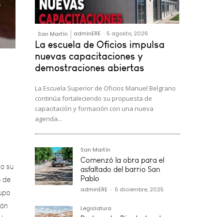
adminERE
-
5 agosto, 2026
San Martín
La escuela de Oficios impulsa
nuevas capacitaciones y
demostraciones abiertas
La Escuela Superior de Oficios Manuel Belgrano
continúa fortaleciendo su propuesta de
capacitación y formación con una nueva
agenda...
o su
o de
San Martín
rupo
Comenzó la obra para el
asfaltado del barrio San
ión
Pablo
 de
adminERE
-
5 diciembre, 2025
Legislatura