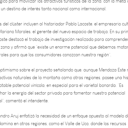
 del clúster incluyen al historiador Pablo Lacoste, el empresario cul
Mariano Morales, el gerente del nuevo espacio de trabajo. En su pr
oste destacó el trabajo de investigación realizado para comprender
 zona y afirmó que “existe un enorme potencial que debemos motor
rales para que los consumidores conozcan nuestra región”.
 optimismo sobre el proyecto señalando que, aunque Mendoza Este 
activos naturales de la montaña como otras regiones, posee una his
table potencial vinícola, en especial para el varietal bonarda. “Es
har la energía del sector privado para fomentar nuestro potencial
ral”, comentó el intendente.
jandro Aruj enfatizó la necesidad de un enfoque opuesto al modelo 
mina en otras regiones, como el Valle de Uco, donde los recursos
 a concentrarse en unos pocos empresarios. “Debemos revivir las