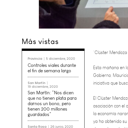
“Clúster Mendoza E
Más vistas
Esta mañana en la 
Gobierno, Mauricio
Provincia
5 diciembre, 2020
iniciativa que bus
Controles viales durante
el fin de semana largo
El Clúster Mendoz
San Martín
asociación con el 
19 diciembre, 2020
San Martín: “Nos dicen
la economía naranj
que no tienen plata para
ya ha obtenido su 
darnos un bono, pero
de un plan estraté
tienen 200 millones
guardados”
posicionarla como 
Santa Rosa
26 junio, 2020