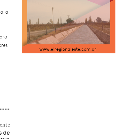
a la
para
ores
iente
s de