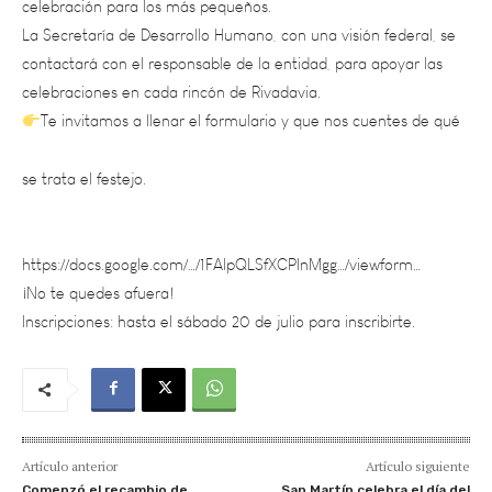
contactará con el responsable de la entidad, para apoyar las
celebraciones en cada rincón de Rivadavia.
Te invitamos a llenar el formulario y que nos cuentes de qué
se trata el festejo.
https://docs.google.com/…/1FAIpQLSfXCPlnMgg…/viewform…
¡No te quedes afuera!
Inscripciones: hasta el sábado 20 de julio para inscribirte.
Artículo anterior
Artículo siguiente
Comenzó el recambio de
San Martín celebra el día del