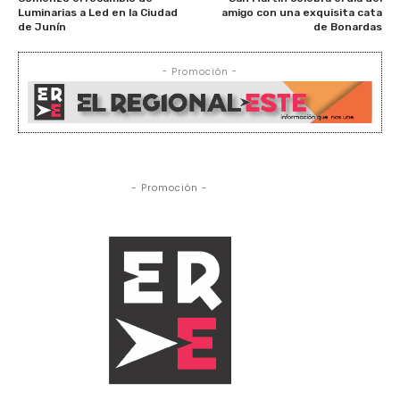
Luminarias a Led en la Ciudad
amigo con una exquisita cata
de Junín
de Bonardas
- Promoción -
- Promoción -