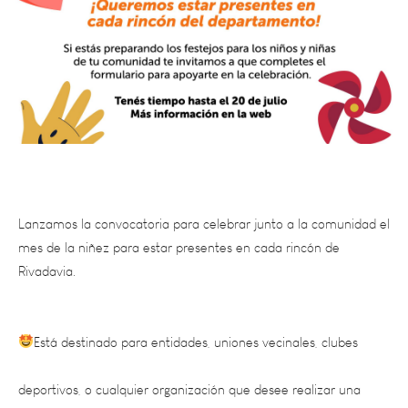
Lanzamos la convocatoria para celebrar junto a la comunidad el
mes de la niñez para estar presentes en cada rincón de
Rivadavia.
Está destinado para entidades, uniones vecinales, clubes
deportivos, o cualquier organización que desee realizar una
celebración para los más pequeños.
La Secretaría de Desarrollo Humano, con una visión federal, se