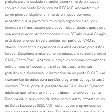
como principal objetivo la firma de un nuevo convenio
específico que le permita al municipio organizar a equipos
técnicos e infraestructura para poder relevar datos espaciales y
que estos puedan ser incorporados a las IDECAM que el Colegio
está desarrollando. En este sentido, por parte del CAM se
ofreció “capacitar a las personas que ellos designen para estas
tareas”. Destéfanis evaluó como «productiva la relación entre el
CAM y Santa Rosa”. Además, subrayó las acciones concretadas
entre ambas entidades, entre ellas “los asesoramientos
gratuitos a la ciudadanía, la instalación de un punto PuGLE, y el
intercambio de datos para posibles programas de regularización
dominial”.Por su parte, el presidente del CAM, Javier Oyhenart,
adelantó que “ahora se viene un trabajo intensivo con Santa
Rosa, desde la relevación de datos para nuestra Infraestructura
de Datos Espaciales (IDECAM), hasta nuevas programaciones
para asesoramientos gratuitos”. Por otra parte, subrayó que “la
intendenta Destéfanis siempre se predispone con enorme