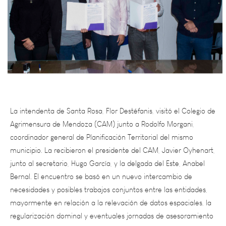
La intendenta de Santa Rosa, Flor Destéfanis, visitó el Colegio de
Agrimensura de Mendoza (CAM) junto a Rodolfo Morgani,
coordinador general de Planificación Territorial del mismo
municipio. La recibieron el presidente del CAM, Javier Oyhenart,
junto al secretario, Hugo García, y la delgada del Este, Anabel
Bernal. El encuentro se basó en un nuevo intercambio de
necesidades y posibles trabajos conjuntos entre las entidades,
mayormente en relación a la relevación de datos espaciales, la
regularización dominal y eventuales jornadas de asesoramiento
gratuito para la ciudadanía santarrosina.Firma de un nuevo
convenio con Santa Rosa para las IDECAMEl encuentro tuvo