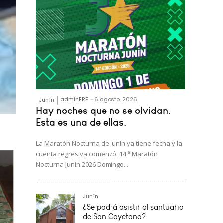
adminERE
-
6 agosto, 2026
Junín
Hay noches que no se olvidan.
Esta es una de ellas.
La Maratón Nocturna de Junín ya tiene fecha y la
cuenta regresiva comenzó. 14.ª Maratón
Nocturna Junín 2026 Domingo...
Junín
¿Se podrá asistir al santuario
de San Cayetano?