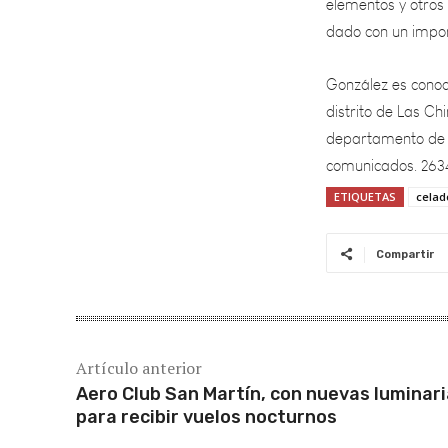
González es conoc
distrito de Las C
departamento de S
comunicados. 263
ETIQUETAS
celad
Compartir
Artículo anterior
Aero Club San Martín, con nuevas luminar
para recibir vuelos nocturnos