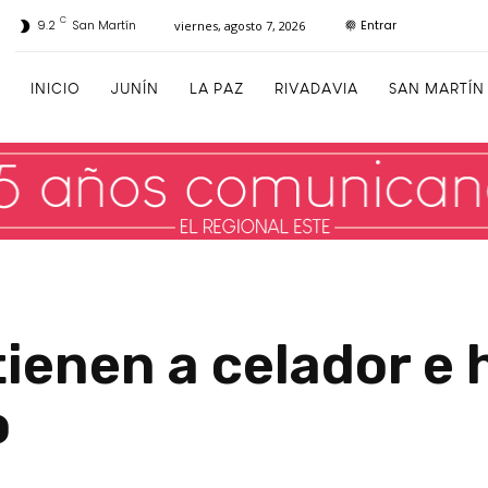
C
Entrar
9.2
San Martín
viernes, agosto 7, 2026
INICIO
JUNÍN
LA PAZ
RIVADAVIA
SAN MARTÍN
ienen a celador e h
o