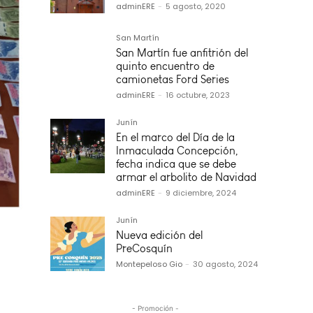
adminERE
-
5 agosto, 2020
San Martín
San Martín fue anfitrión del
quinto encuentro de
camionetas Ford Series
adminERE
-
16 octubre, 2023
Junín
En el marco del Día de la
Inmaculada Concepción,
fecha indica que se debe
armar el arbolito de Navidad
adminERE
-
9 diciembre, 2024
Junín
Nueva edición del
PreCosquín
Montepeloso Gio
-
30 agosto, 2024
an
- Promoción -