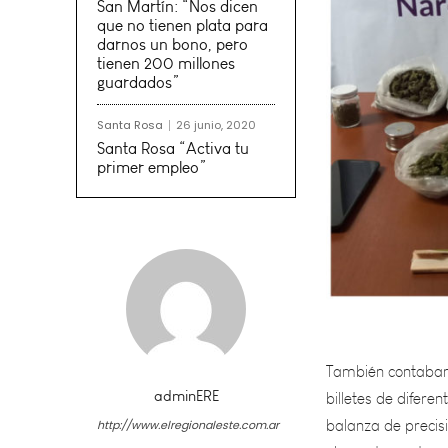
San Martín: “Nos dicen
que no tienen plata para
darnos un bono, pero
tienen 200 millones
guardados”
Santa Rosa
26 junio, 2020
Santa Rosa “Activa tu
primer empleo”
También contaban 
billetes de difere
balanza de precis
elementos y otros 
adminERE
dado con un impor
http://www.elregionaleste.com.ar