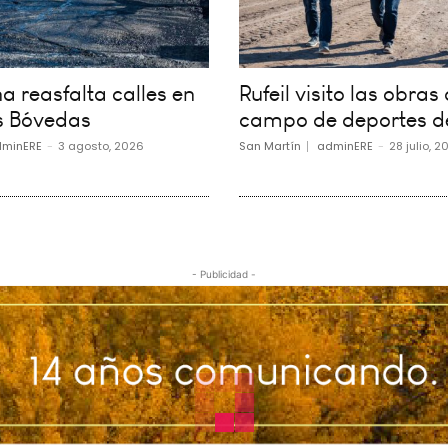
 reasfalta calles en
Rufeil visito las obras 
s Bóvedas
campo de deportes d
minERE
-
3 agosto, 2026
San Martín
adminERE
-
28 julio, 2
- Publicidad -