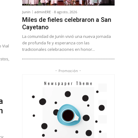
Junín
adminERE
-
8 agosto, 2026
Miles de fieles celebraron a San
Cayetano
La comunidad de Junín vivió una nueva jornada
de profunda fe y esperanza con las
 Vial
tradicionales celebraciones en honor...
s
stos,
- Promoción -
a
n
ir,