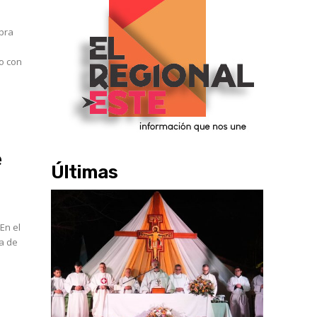
obra
to con
e
Últimas
l
ja de