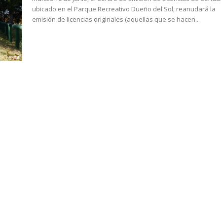
ubicado en el Parque Recreativo Dueño del Sol, reanudará la
emisión de licencias originales (aquellas que se hacen...