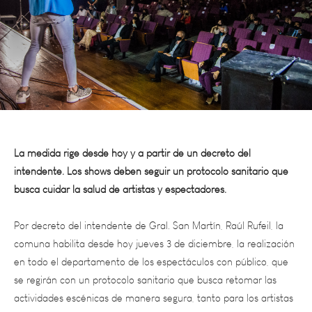
La medida rige desde hoy y a partir de un decreto del
intendente. Los shows deben seguir un protocolo sanitario que
busca cuidar la salud de artistas y espectadores.
Por decreto del intendente de Gral. San Martín, Raúl Rufeil, la
comuna habilita desde hoy jueves 3 de diciembre, la realización
en todo el departamento de los espectáculos con público, que
se regirán con un protocolo sanitario que busca retomar las
actividades escénicas de manera segura, tanto para los artistas
y colaboradores, como para el público en general.