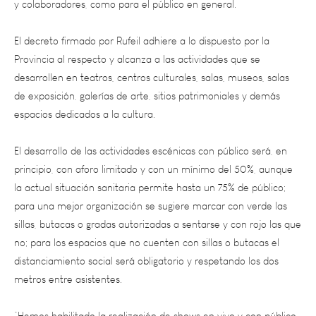
El decreto firmado por Rufeil adhiere a lo dispuesto por la
Provincia al respecto y alcanza a las actividades que se
desarrollen en teatros, centros culturales, salas, museos, salas
de exposición, galerías de arte, sitios patrimoniales y demás
espacios dedicados a la cultura.
El desarrollo de las actividades escénicas con público será, en
principio, con aforo limitado y con un mínimo del 50%, aunque
la actual situación sanitaria permite hasta un 75% de público;
para una mejor organización se sugiere marcar con verde las
sillas, butacas o gradas autorizadas a sentarse y con rojo las que
no; para los espacios que no cuenten con sillas o butacas el
distanciamiento social será obligatorio y respetando los dos
metros entre asistentes.
“Hemos habilitado la realización de shows en vivo y con público,
pero no tenemos que bajar los brazos y hay que seguir