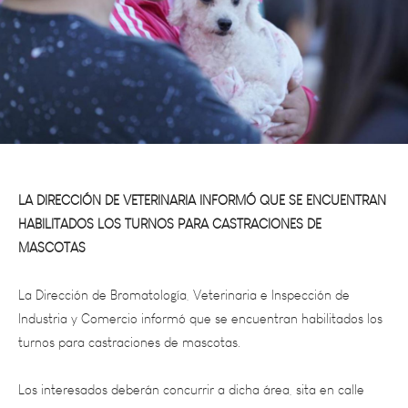
LA DIRECCIÓN DE VETERINARIA INFORMÓ QUE SE ENCUENTRAN
HABILITADOS LOS TURNOS PARA CASTRACIONES DE
MASCOTAS
La Dirección de Bromatología, Veterinaria e Inspección de
Industria y Comercio informó que se encuentran habilitados los
turnos para castraciones de mascotas.
Los interesados deberán concurrir a dicha área, sita en calle
Salvador González 525, Ciudad, de 7 a 13, o llamar por teléfono
al 0263-4492199, interno 133.