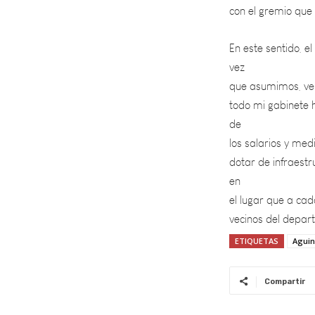
En este sentido, 
vez
que asumimos, veng
todo mi gabinete 
de
los salarios y me
dotar de infraest
en
el lugar que a cad
vecinos del depar
ETIQUETAS
Aguin
Compartir