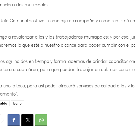
el Jefe Comunal sostuvo: “como dije en campaña y como reafirmé u
o a revalorizar a los y las trabajadoras municipales; y por eso, ju
haremos lo que esté a nuestro alcance para poder cumplir con el p
dios aguinaldos en tiempo y forma, además de brindar capacitacion
ructura a cada área, para que puedan trabajar en óptimas condici
a uno le toca, para así poder ofrecerá servicios de calidad a las y lo
tamento”.
aldo
bono