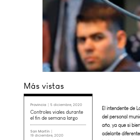
Más vistas
El intendente de L
del personal munic
año, ya que si bie
Provincia
5 diciembre, 2020
adelante diferent
Controles viales durante
el fin de semana largo
trabajadores, fren
San Martín
19 diciembre, 2020