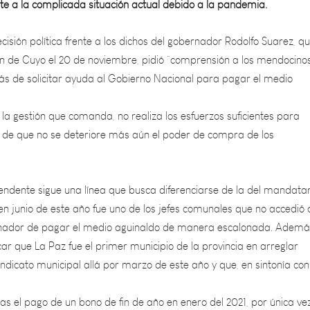
cisión política frente a los dichos del gobernador Rodolfo Suarez, qu
an de Cuyo el 20 de noviembre, pidió “comprensión a los mendocino
 de solicitar ayuda al Gobierno Nacional para pagar el medio
la gestión que comanda, no realiza los esfuerzos suficientes para
vo de que no se deteriore más aún el poder de compra de los
tendente sigue una línea que busca diferenciarse de la del mandatar
 en junio de este año fue uno de los jefes comunales que no accedió 
nador de pagar el medio aguinaldo de manera escalonada. Además
r que La Paz fue el primer municipio de la provincia en arreglar
sindicato municipal allá por marzo de este año y que, en sintonía con
as el pago de un bono de fin de año en enero del 2021, por única vez
nuclea a los municipales.