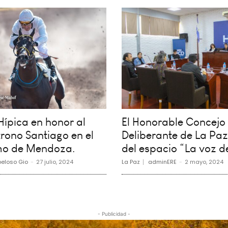
ípica en honor al
El Honorable Concejo
rono Santiago en el
Deliberante de La Paz
o de Mendoza.
del espacio “La voz d
eloso Gio
-
27 julio, 2024
La Paz
adminERE
-
2 mayo, 2024
- Publicidad -