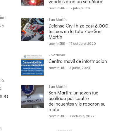
ien
vandalizaron un semáforo
s y
adminERE
-
17 julio, 2026
San Martín
Defensa Civil hizo casi 6.000
testeos en la ruta 7 de San
Martín
adminERE
-
17 octubre, 2020
Rivadavia
io
Centro móvil de información
al
adminERE
-
3 junio, 2024
, es
San Martín
San Martín: un joven fue
asaltado por cuatro
delincuentes y le robaron su
,
moto
adminERE
-
7 octubre, 2022