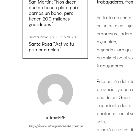
Se trata de una de
San Martín: “Nos dicen
en un acto en Luj
que no tienen plata para
empresas”, además
darnos un bono, pero
tienen 200 millones
aguinaldo,
guardados”
dejando claro que 
cumplir el objeti
Santa Rosa
26 junio, 2020
Santa Rosa “Activa tu
trabajadores.
primer empleo”
Esta acción del In
provincial, ya que
pedido del Gober
importante destaca
paritarias con el 
esto,
acordó en estos dí
con el gremio que 
adminERE
http://www.elregionaleste.com.ar