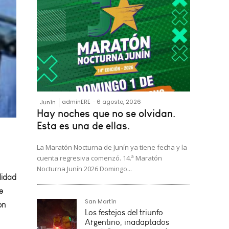
adminERE
-
6 agosto, 2026
Junín
Hay noches que no se olvidan.
Esta es una de ellas.
lidad
La Maratón Nocturna de Junín ya tiene fecha y la
e
cuenta regresiva comenzó. 14.ª Maratón
on
Nocturna Junín 2026 Domingo...
San Martín
Los festejos del triunfo
Argentino, inadaptados