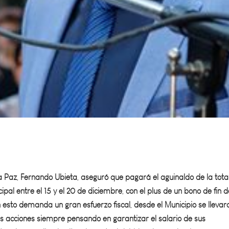
a Paz, Fernando Ubieta, aseguró que pagará el aguinaldo de la tota
ipal entre el 15 y el 20 de diciembre, con el plus de un bono de fin d
n esto demanda un gran esfuerzo fiscal, desde el Municipio se llevar
es acciones siempre pensando en garantizar el salario de sus
te a la complicada situación actual debido a la pandemia.