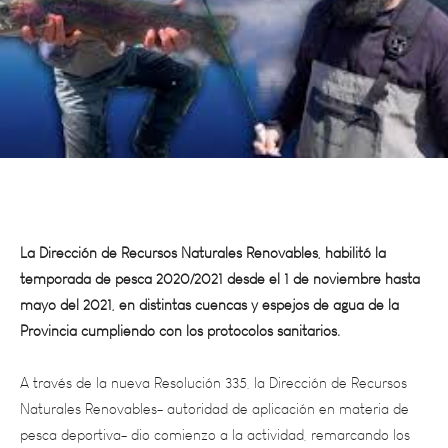
La Dirección de Recursos Naturales Renovables, habilitó la
temporada de pesca 2020/2021 desde el 1 de noviembre hasta
mayo del 2021, en distintas cuencas y espejos de agua de la
Provincia cumpliendo con los protocolos sanitarios.
A través de la nueva Resolución 335, la Dirección de Recursos
Naturales Renovables- autoridad de aplicación en materia de
pesca deportiva- dio comienzo a la actividad, remarcando los
requisitos que debe cumplir todo pescador para poder ejercerla.