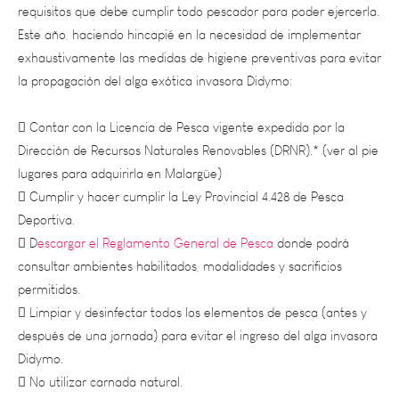
Este año, haciendo hincapié en la necesidad de implementar
exhaustivamente las medidas de higiene preventivas para evitar
la propagación del alga exótica invasora Didymo:
 Contar con la Licencia de Pesca vigente expedida por la
Dirección de Recursos Naturales Renovables (DRNR).* (ver al pie
lugares para adquirirla en Malargüe)
 Cumplir y hacer cumplir la Ley Provincial 4.428 de Pesca
Deportiva.
 D
escargar el Reglamento General de Pesca
donde podrá
consultar ambientes habilitados, modalidades y sacrificios
permitidos.
 Limpiar y desinfectar todos los elementos de pesca (antes y
después de una jornada) para evitar el ingreso del alga invasora
Didymo.
 No utilizar carnada natural.
 Recordar a la hora de manipular un pez: mojarse las manos
antes de tomar al pez, evitar tocar ojos y agallas, no sacarlo del