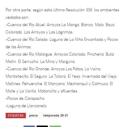
Por otra parte, según esta última Resolución 335, los ambientes
vedados son:
-Cuenca del Río Atuel: Arroyos La Manga, Blanco, Malo, Bayo,
Colorado, Los Arroyos y Las Lágrimas.
-Cuenca del Río Salado: Laguna de La Niña Encantada y Pozos
de las Ánimas.
-Cuenca del Río Malargüe: Arroyos Colorado, Pincheira, Buta
Mallin, El Serrucho, La Mina y Margüira.
-Cuenca del Río Grande: Arroyos Los Patos, La Vaina,
Montañecito, El Seguro, La Totora, El Yeso, Invernada del Viejo,
Mallines, Pehuenche, El Manzano, Mechanquil y Calmuco, El
Molle y La Varilla, Matancilla y afluentes.
-Pozos de Carapacho
-Laguna de Llancanelo
ETIQUETAS
pesca
temporada 20-21