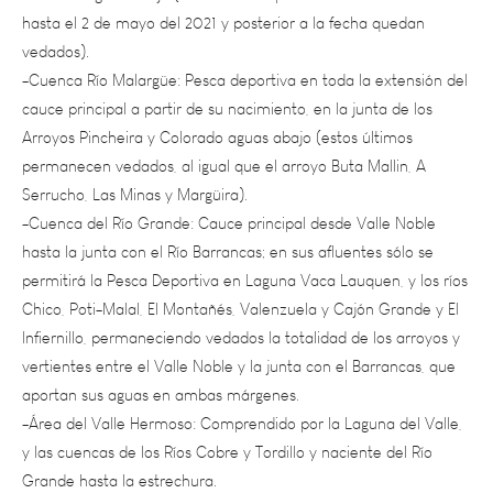
vedados).
-Cuenca Río Malargüe: Pesca deportiva en toda la extensión del
cauce principal a partir de su nacimiento, en la junta de los
Arroyos Pincheira y Colorado aguas abajo (estos últimos
permanecen vedados, al igual que el arroyo Buta Mallin, Aº
Serrucho, Las Minas y Margüira).
-Cuenca del Río Grande: Cauce principal desde Valle Noble
hasta la junta con el Río Barrancas; en sus afluentes sólo se
permitirá la Pesca Deportiva en Laguna Vaca Lauquen, y los ríos
Chico, Poti-Malal, El Montañés, Valenzuela y Cajón Grande y El
Infiernillo, permaneciendo vedados la totalidad de los arroyos y
vertientes entre el Valle Noble y la junta con el Barrancas, que
aportan sus aguas en ambas márgenes.
-Área del Valle Hermoso: Comprendido por la Laguna del Valle,
y las cuencas de los Ríos Cobre y Tordillo y naciente del Río
Grande hasta la estrechura.
-Cuenca Río Barrancas, Laguna El Alambrado y Laguna