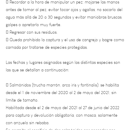
agua más allá de 20 o 30 segundos y evitar maniobras bruscas,
golpes o apretarlo muy fuerte.
 Regresar con sus residuos.
 Queda prohibido la captura y el uso de cangrejo y bagre como
carnada por tratarse de especies protegidas.
Las fechas y lugares asignados según las distintas especies son
las que se detallan a continuación:
 Salmónidos (trucha marrón, arco iris y fontinalis): se habilita
desde el 1 de noviembre del 2020 al 2 de mayo del 2021, sin
límite de tamaño.
Habilitada desde el 2 de mayo del 2021 al 27 de junio del 2022
para captura y devolución obligatoria, con mosca, solamente
con anzuelo sin rebaba.
Se permite el sacrificio de dos salmónidos por pescador por
salida o excursión de pesca.