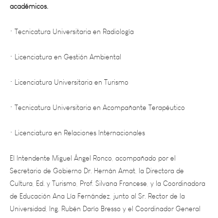
• Tecnicatura Universitaria en Radiología
• Licenciatura en Gestión Ambiental
• Licenciatura Universitaria en Turismo
• Tecnicatura Universitaria en Acompañante Terapéutico
• Licenciatura en Relaciones Internacionales
El Intendente Miguel Ángel Ronco, acompañado por el
Secretario de Gobierno Dr. Hernán Amat, la Directora de
Cultura, Ed. y Turismo, Prof. Silvana Francese, y la Coordinadora
de Educación Ana Lía Fernández, junto al Sr. Rector de la
Universidad, Ing. Rubén Darío Bresso y el Coordinador General
de la Sede Este Dr. Mariano Talquenca, participaron de esta
conferencia.