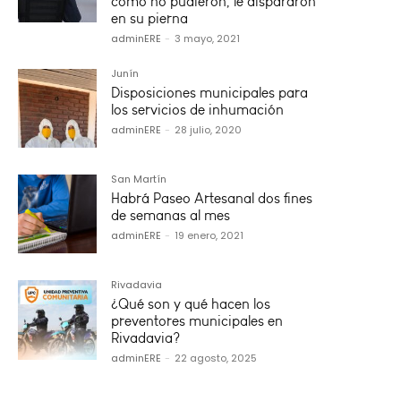
como no pudieron, le dispararon
en su pierna
adminERE
-
3 mayo, 2021
Junín
Disposiciones municipales para
los servicios de inhumación
adminERE
-
28 julio, 2020
San Martín
Habrá Paseo Artesanal dos fines
de semanas al mes
adminERE
-
19 enero, 2021
Rivadavia
¿Qué son y qué hacen los
preventores municipales en
Rivadavia?
adminERE
-
22 agosto, 2025