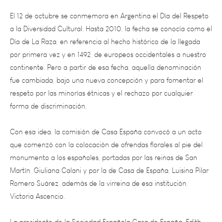
a la Diversidad Cultural. Hasta 2010, la fecha se conocía como el
Día de La Raza, en referencia al hecho histórico de la llegada
por primera vez y en 1492, de europeos occidentales a nuestro
continente. Pero a partir de esa fecha, aquella denominación
fue cambiada, bajo una nueva concepción y para fomentar el
respeto por las minorías étnicas y el rechazo por cualquier
forma de discriminación.
Con esa idea, la comisión de Casa España convocó a un acto
que comenzó con la colocación de ofrendas florales al pie del
monumento a los españoles, portadas por las reinas de San
Martín, Giuliana Calani y por la de Casa de España, Luisina Pilar
Romero Suárez, además de la virreina de esa institución,
Victoria Ascencio.
La presidente de la Sociedad Española Casa de España, Edith
Herrera de Vila destacó que “es un acto atípico, pero no