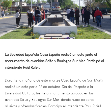
La Sociedad Española Casa España realizó un acto junto al
monumento de avenidas Salta y Boulogne Sur Mer. Participó el
intendente Raúl Rufeil.
Durante la mañana de este martes Casa España de San Martín
realizó un acto por el 12 de octubre, Día del Respeto a la
Diversidad Cultural, frente al monumento ubicado en las
avenidas Salta y Boulogne Sur Mer, donde hubo palabras
alusivas y ofrendas florales. Participó el intendente Raúl Rufeil.
El 12 de octubre se conmemora en Argentina el Día del Respeto