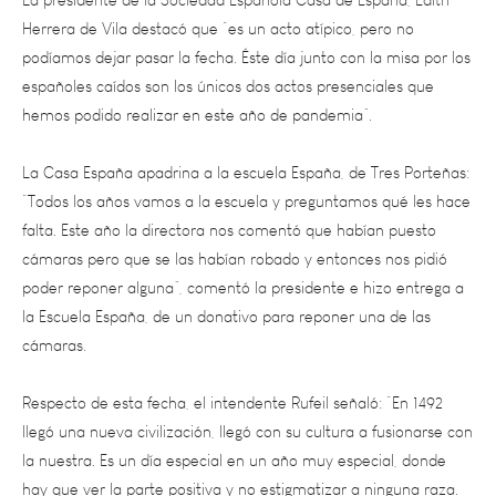
podíamos dejar pasar la fecha. Éste día junto con la misa por los
españoles caídos son los únicos dos actos presenciales que
hemos podido realizar en este año de pandemia”.
La Casa España apadrina a la escuela España, de Tres Porteñas:
“Todos los años vamos a la escuela y preguntamos qué les hace
falta. Este año la directora nos comentó que habían puesto
cámaras pero que se las habían robado y entonces nos pidió
poder reponer alguna”, comentó la presidente e hizo entrega a
la Escuela España, de un donativo para reponer una de las
cámaras.
Respecto de esta fecha, el intendente Rufeil señaló: “En 1492
llegó una nueva civilización, llegó con su cultura a fusionarse con
la nuestra. Es un día especial en un año muy especial, donde
hay que ver la parte positiva y no estigmatizar a ninguna raza.
No es momento de acrecentar grietas o diferencias, todo lo