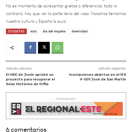
contrario, hay que ver la parte llena del vaso. Nosotros teníamos
nuestra cultura y España la suya”.
ETIQUETAS
acto
dia del respeto
diversidad
Artículo anterior
Artículo siguiente
El HDC de Junín aprobó un
Inscripciones abiertas en el IES
proyecto para recuperar el
9-001 José de San Martín
Solar Histórico de Orfila
- Promoción -
6 comentarios