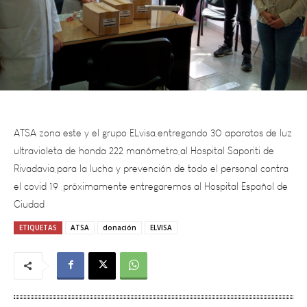
ATSA zona este y el grupo ELvisa,entregando 30 aparatos de luz
ultravioleta de honda 222 manómetro,al Hospital Saporiti de
Rivadavia,para la lucha y prevención de todo el personal contra
el covid 19 ,próximamente entregaremos al Hospital Español de
Ciudad
ETIQUETAS
ATSA
donación
ELVISA