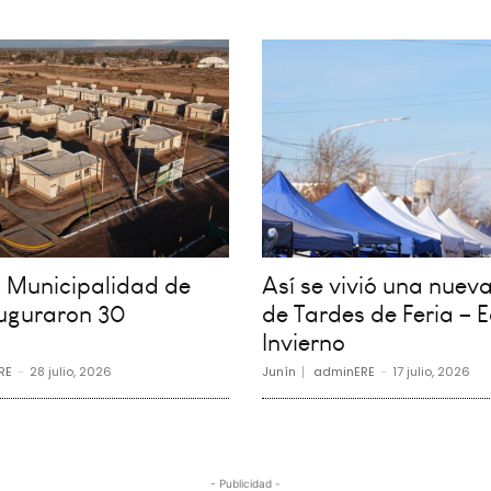
la Municipalidad de
Así se vivió una nueva
auguraron 30
de Tardes de Feria – E
Invierno
RE
-
28 julio, 2026
Junín
adminERE
-
17 julio, 2026
- Publicidad -