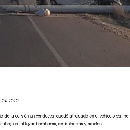
 04, 2020
 de la colisión un conductor quedó atrapada en el vehículo con he
trabajo en el lugar bomberos, ambulancias y policías.
 ocurrió en el distrito de Rodriguez Peña en el departamento de Ju