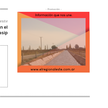
- Promoción -
iente
n el
asip