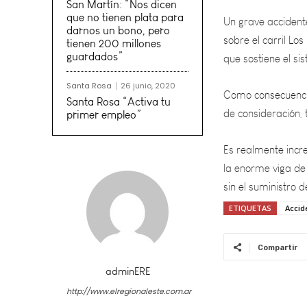
sobre el carril L
San Martín: “Nos dicen
que sostiene el si
que no tienen plata para
darnos un bono, pero
tienen 200 millones
Como consecuencia
guardados”
de consideración, 
Santa Rosa
26 junio, 2020
Es realmente incr
Santa Rosa “Activa tu
primer empleo”
la enorme viga de
sin el suministro 
ETIQUETAS
Accid
Compartir
adminERE
http://www.elregionaleste.com.ar