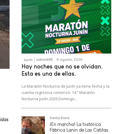
adminERE
-
6 agosto, 2026
Junín
Hay noches que no se olvidan.
Esta es una de ellas.
La Maratón Nocturna de Junín ya tiene fecha y la
cuenta regresiva comenzó. 14.ª Maratón
ridas
Nocturna Junín 2026 Domingo...
Santa Rosa
nín,
¡En marcha! La histórica
Fábrica Lanin de Las Catitas