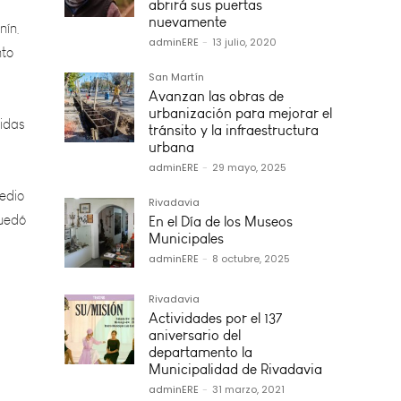
nto
abrirá sus puertas
nuevamente
adminERE
-
13 julio, 2020
ridas
San Martín
Avanzan las obras de
urbanización para mejorar el
tránsito y la infraestructura
edio
urbana
quedó
adminERE
-
29 mayo, 2025
Rivadavia
En el Día de los Museos
Municipales
adminERE
-
8 octubre, 2025
Rivadavia
Actividades por el 137º
aniversario del
departamento la
Municipalidad de Rivadavia
adminERE
-
31 marzo, 2021