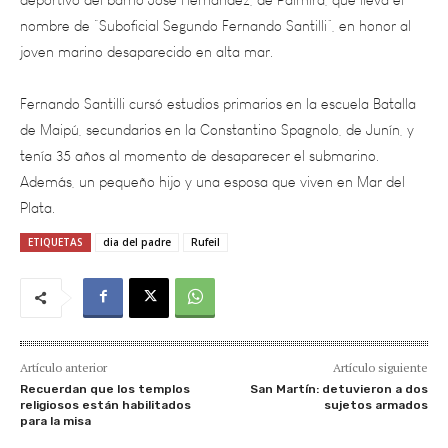
joven marino desaparecido en alta mar.
Fernando Santilli cursó estudios primarios en la escuela Batalla
de Maipú, secundarios en la Constantino Spagnolo, de Junín, y
tenía 35 años al momento de desaparecer el submarino.
Además, un pequeño hijo y una esposa que viven en Mar del
Plata.
ETIQUETAS
dia del padre
Rufeil
Artículo anterior
Artículo siguiente
Recuerdan que los templos
San Martín: detuvieron a dos
religiosos están habilitados
sujetos armados
para la misa