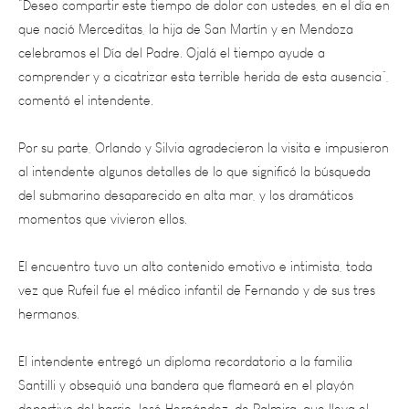
celebramos el Día del Padre. Ojalá el tiempo ayude a
comprender y a cicatrizar esta terrible herida de esta ausencia”,
comentó el intendente.
Por su parte, Orlando y Silvia agradecieron la visita e impusieron
al intendente algunos detalles de lo que significó la búsqueda
del submarino desaparecido en alta mar, y los dramáticos
momentos que vivieron ellos.
El encuentro tuvo un alto contenido emotivo e intimista, toda
vez que Rufeil fue el médico infantil de Fernando y de sus tres
hermanos.
El intendente entregó un diploma recordatorio a la familia
Santilli y obsequió una bandera que flameará en el playón
deportivo del barrio José Hernández, de Palmira, que lleva el
nombre de “Suboficial Segundo Fernando Santilli”, en honor al