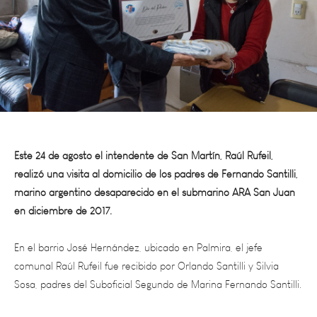
Este 24 de agosto el intendente de San Martín, Raúl Rufeil,
realizó una visita al domicilio de los padres de Fernando Santilli,
marino argentino desaparecido en el submarino ARA San Juan
en diciembre de 2017.
En el barrio José Hernández, ubicado en Palmira, el jefe
comunal Raúl Rufeil fue recibido por Orlando Santilli y Silvia
Sosa, padres del Suboficial Segundo de Marina Fernando Santilli.
“Deseo compartir este tiempo de dolor con ustedes, en el día en
que nació Merceditas, la hija de San Martín y en Mendoza