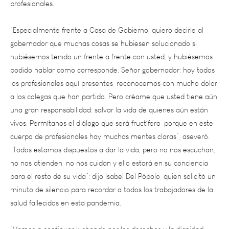
“Especialmente frente a Casa de Gobierno, quiero decirle al
gobernador que muchas cosas se hubiesen solucionado si
hubiésemos tenido un frente a frente con usted, y hubiésemos
podido hablar como corresponde. Señor gobernador: hoy todos
los profesionales aquí presentes, reconocemos con mucho dolor
a los colegas que han partido. Pero créame que usted tiene aún
una gran responsabilidad: salvar la vida de quienes aún están
vivos. Permítanos el diálogo que será fructífero, porque en este
cuerpo de profesionales hay muchas mentes claras”, aseveró.
“Todos estamos dispuestos a dar la vida, pero no nos escuchan,
no nos atienden, no nos cuidan y ello estará en su conciencia
para el resto de su vida”; dijo Isabel Del Pópolo, quien solicitó un
minuto de silencio para recordar a todos los trabajadores de la
salud fallecidos en esta pandemia.
“Vamos a continuar luchando por los derechos y la dignidad
profesional”, concluyó.