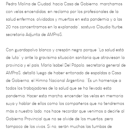
con velas encendidas, en reclamo por los profesionales de la
salud enfermos, olvidados y muertos en esta pandemia y a las
20 nos concentramos en la explanada”, sostuvo Claudia Iturbe,
secretaria Adjunta de AMProS.
Con guardapolvo blanco y crespón negro porque “La salud está
de luto” y ante la gravísima situación sanitaria que atraviesan la
provincia y el país, María Isabel Del Pópolo, secretaria general de
AMProS, detalló luego de haber entonado de espaldas a Casa
de Gobierno, el Himno Nacional Argentino: “Es un homenaje a
todos los trabajadores de la salud que se ha llevado esta
pandemia. Hacer esta marcha, encender las velas en memoria
suya y hablar de ellos como los compañeros que no tendremos
más a nuestro lado, nos hace recordar que venimos a decirle al
Gobierno Provincial que no se olvide de los muertos, pero
tampoco de los vivos. Si no, serán muchas las tumbas de
profesionales.