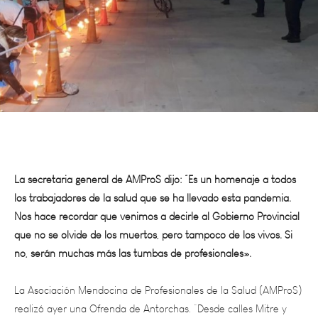
La secretaria general de AMProS dijo: “Es un homenaje a todos
los trabajadores de la salud que se ha llevado esta pandemia.
Nos hace recordar que venimos a decirle al Gobierno Provincial
que no se olvide de los muertos, pero tampoco de los vivos. Si
no, serán muchas más las tumbas de profesionales».
La Asociación Mendocina de Profesionales de la Salud (AMProS)
realizó ayer una Ofrenda de Antorchas. “Desde calles Mitre y
Pedro Molina de Ciudad, hacia Casa de Gobierno, marchamos