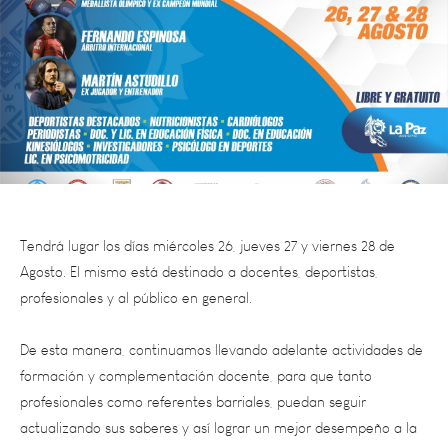
Tendrá lugar los días miércoles 26, jueves 27 y viernes 28 de
Agosto. El mismo está destinado a docentes, deportistas,
profesionales y al público en general.
De esta manera, continuamos llevando adelante actividades de
formación y complementación docente, para que tanto
profesionales como referentes barriales, puedan seguir
actualizando sus saberes y así lograr un mejor desempeño a la
hora de trabajar en los distintos ámbitos en que se
desempeñan. El cierre de inscripción es el viernes 21 de agosto a