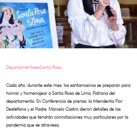
Departamentales
Santa Rosa
Cada año, durante este mes, los santarrosinos se preparan para
honrar y homenajear a Santa Rosa de Lima, Patrona del
departamento. En Conferencia de prensa, la Intendenta Flor
Destéfanis y el Padre, Marcelo Castro dieron detalles de las
actividades que tendrán connotaciones muy particulares por la
pandemia que se atraviesa.
No hay dudas, de que agosto es importante en todo su contexto