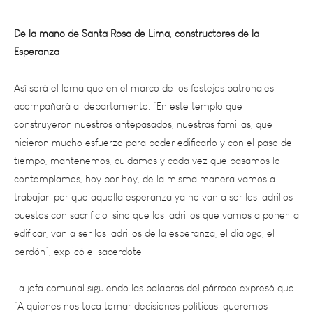
De la mano de Santa Rosa de Lima, constructores de la
Esperanza
Así será el lema que en el marco de los festejos patronales
acompañará al departamento. “En este templo que
construyeron nuestros antepasados, nuestras familias, que
hicieron mucho esfuerzo para poder edificarlo y con el paso del
tiempo, mantenemos, cuidamos y cada vez que pasamos lo
contemplamos, hoy por hoy, de la misma manera vamos a
trabajar, por que aquella esperanza ya no van a ser los ladrillos
puestos con sacrificio, sino que los ladrillos que vamos a poner, a
edificar, van a ser los ladrillos de la esperanza, el dialogo, el
perdón”, explicó el sacerdote.
La jefa comunal siguiendo las palabras del párroco expresó que
“A quienes nos toca tomar decisiones políticas, queremos
construir con estos ladrillos, la esperanza y el diálogo, ambos tan