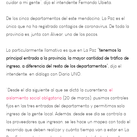
De los cinco departamentos del este mendocino, La Paz es el
único que no ha registrado contagios de coronavirus. De toda la
provincia es, junto con Alvear, uno de los pocos.
Lo particularmente llamativo es que en La Paz
“tenemos la
principal entrada a la provincia, la mayor cantidad de tráfico de
ingreso, a diferencia del resto de los departamentos”,
dijo el
intendente, en diálogo con Diario UNO.
“Desde el día siguiente al que se dictó la cuarentena,
el
aislamiento social obligatorio
(20 de marzo), pusimos controles
fijos en las tres entradas del departamento y permitimos solo
ingreso de la gente local. Además, desde ese día se controla a
los proveedores que ingresan, se les hace un mapeo con todo el
recorrido que deben realizar y cuánto tiempo van a estar en La
Paz. Fuimos el primer departamento en desinfectar las calles
con nuestros camiones. Y lo mismo hicimos en Desaguadero.