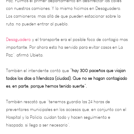
Los camioneros, mas allá de que pueden estacionar sobre la
ruta, no pueden entrar al pueblo.
Desaguadero
y el transporte era el posible foco de contagio mas
importante. Por ahora esto ha servido para evitar casos en La
Paz”, afirmó Ubieta.
También el intendente contó que
“hay 300 paceños que viajan
todos los días a Mendoza (ciudad). Que no se hagan contagiado
es, en parte, porque hemos tenido suerte”.
También rescató que “tenemos guardia las 24 horas de
preventores municipales en los accesos que, en conjunto con el
Hospital y la Policía, cuidan todo y hacen seguimiento e
hisopado, si llega a ser necesario”.
Sobre el nuevo decreto presidencial de extensión de la