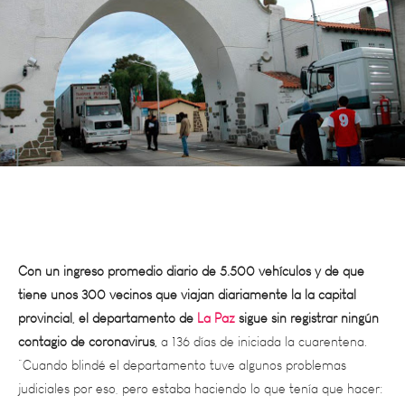
Con un ingreso promedio diario de 5.500 vehículos y de que
tiene unos 300 vecinos que viajan diariamente la la capital
provincial, el departamento de
La Paz
sigue sin registrar ningún
contagio de coronavirus,
a 136 días de iniciada la cuarentena.
“Cuando blindé el departamento tuve algunos problemas
judiciales por eso, pero estaba haciendo lo que tenía que hacer:
cuidar a mi gente”, dijo el intendente Fernando Ubieta.