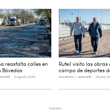
 reasfalta calles en
Rufeil visito las obras 
s Bóvedas
campo de deportes d
minERE
-
3 agosto, 2026
San Martín
adminERE
-
28 julio, 2
- Publicidad -