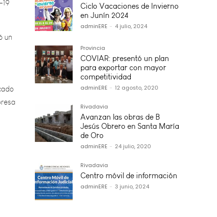
ó un
Ciclo Vacaciones de Invierno
en Junín 2024
adminERE
-
4 julio, 2024
Provincia
cado
COVIAR: presentó un plan
presa
para exportar con mayor
competitividad
adminERE
-
12 agosto, 2020
Rivadavia
Avanzan las obras de Bº
Jesús Obrero en Santa María
de Oro
adminERE
-
24 julio, 2020
Rivadavia
Centro móvil de información
adminERE
-
3 junio, 2024