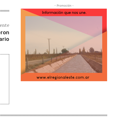
- Promoción -
iente
eron
ario