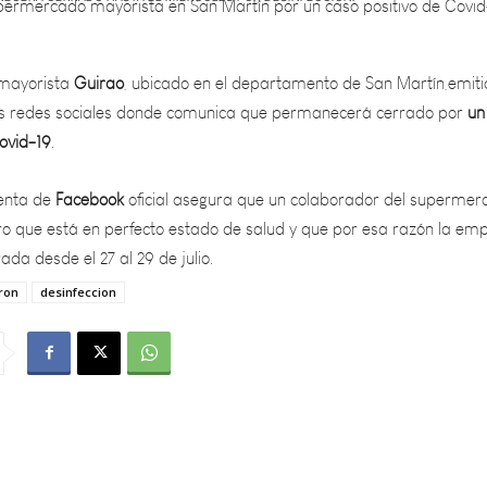
mayorista
Guirao
, ubicado en el departamento de San Martín,emiti
s redes sociales donde comunica que permanecerá cerrado por
un
ovid-19
.
uenta de
Facebook
oficial asegura que un colaborador del supermer
ero que está en perfecto estado de salud y que por esa razón la em
a desde el 27 al 29 de julio.
ron
desinfeccion