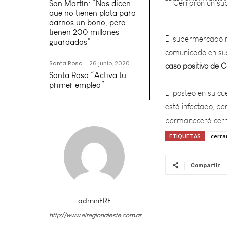
El supermercado 
San Martín: “Nos dicen
que no tienen plata para
comunicado en su
darnos un bono, pero
caso positivo de C
tienen 200 millones
guardados”
El posteo en su c
Santa Rosa
26 junio, 2020
está infectado, p
Santa Rosa “Activa tu
permanecerá cerrad
primer empleo”
ETIQUETAS
cerra
Compartir
adminERE
http://www.elregionaleste.com.ar