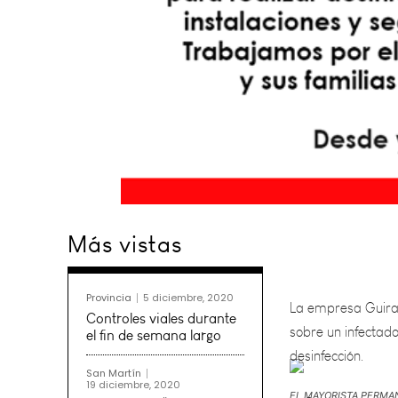
Más vistas
La empresa Guirao
sobre un infectad
desinfección.
Provincia
5 diciembre, 2020
Controles viales durante
el fin de semana largo
San Martín
19 diciembre, 2020
EL MAYORISTA PERMA