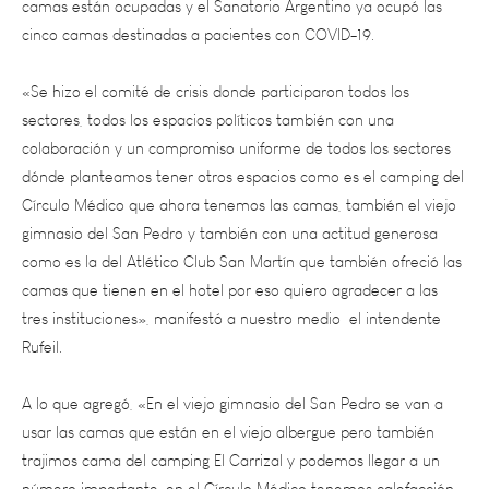
«Se hizo el comité de crisis donde participaron todos los
sectores, todos los espacios políticos también con una
colaboración y un compromiso uniforme de todos los sectores
dónde planteamos tener otros espacios como es el camping del
Círculo Médico que ahora tenemos las camas, también el viejo
gimnasio del San Pedro y también con una actitud generosa
como es la del Atlético Club San Martín que también ofreció las
camas que tienen en el hotel por eso quiero agradecer a las
tres instituciones», manifestó a nuestro medio el intendente
Rufeil.
A lo que agregó, «En el viejo gimnasio del San Pedro se van a
usar las camas que están en el viejo albergue pero también
trajimos cama del camping El Carrizal y podemos llegar a un
número importante, en el Círculo Médico tenemos calefacción,
sanitarios que eso también es muy bueno para los