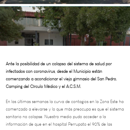
Ante la posibilidad de un colapso del sistema de salud por
infectados con coronavirus, desde el Municipio están
comenzando a acondicionar el viejo gimnasio del San Pedro,
Camping del Círculo Médico y el A.C.S.M.
En las últimas semanas la curva de contagios en la Zona Este ha
comenzado a elevarse y lo que más preocupa es que el sistema
sanitario no colapse. Nuestro medio pudo acceder a la
información de que en el hospital Perrupato el 90% de las
camas están ocupadas y el Sanatorio Argentino ya ocupó las
cinco camas destinadas a pacientes con COVID-19.