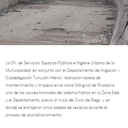
La Dir. de Servicios, Espacios Públicos e Higiene Urbana de la
Municipalidad, en conjunto con el Departamento de Irrigación –
Subdelegación Tunuyán Inferior, realizaron tareas de
mantenimiento y limpieza en el canal Marginal de Rivadavia,
uno de los cauces troncales del sistema hídrico en la Zona Este
y el Departamento, previo al inicio del Ciclo de Riego, y en
donde se extrajeron cinco bateas de residuos durante el
proceso de acondicionamiento.
Debido al adelantamiento del turno, comenzará la temporada
de riego 2020/21 el próximo día jueves 16 de julio.