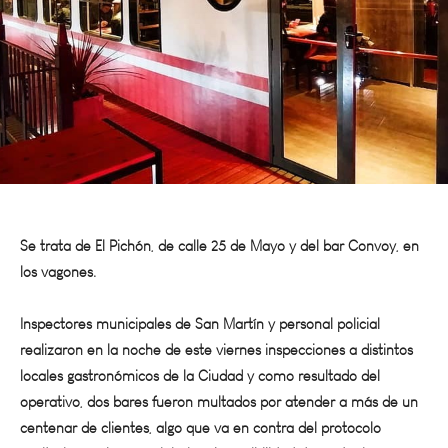
Se trata de El Pichón, de calle 25 de Mayo y del bar Convoy, en
los vagones.
Inspectores municipales de San Martín y personal policial
realizaron en la noche de este viernes inspecciones a distintos
locales gastronómicos de la Ciudad y como resultado del
operativo, dos bares fueron multados por atender a más de un
centenar de clientes, algo que va en contra del protocolo
sanitario que busca minimizar la posibilidad de contagios y que
los mismos empresarios gastronómicos del departamento