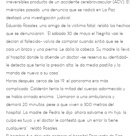
destapó una investigación judicial.
Eduardo Rosales, uno amigo de la víctima fatal, relató los hechos
que se denunciaron: “El sábado 30 de mayo el Negrito -así le
decían al fallecido- volvía de comprar cuando sintió que se le
caía un brazo y una pierna. Le dolía la cabeza. Su madre lo llevó
al hospital donde lo atiende un doctor -se reserva su identidad-,
le detecta que tenía la presión alta, le da media pastilla y lo
manda de nuevo a su casa”.
Horas después, cerca de las 19, el panorama era más
complicado. Calderón tenía la mitad del cuerpo adormecido y
se había orinado encima. “Llamaron a una ambulancia y
demoró 20 minutos, pese a que viven a 300 metros del
hospital. La madre de Pedro le dijo ‘ahora salvame a mi hijo, la
culpa es tuya’ y el doctor le contestó que ‘un error lo tiene
cualquiera'”, relató Rosales.
El hombre fue derivado primero al hospital Perrupato de San
Martín y luego al Central, donde finalmente terminó falleciendo