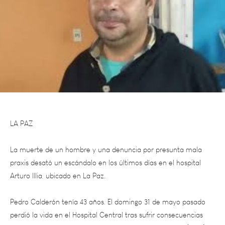
LA PAZ
La muerte de un hombre y una denuncia por presunta mala
praxis desató un escándalo en los últimos días en el hospital
Arturo Illia, ubicado en La Paz.
Pedro Calderón tenía 43 años. El domingo 31 de mayo pasado
perdió la vida en el Hospital Central tras sufrir consecuencias
irreversibles producto de un accidente cerebrovascular (ACV). El
miércoles pasado, una denuncia que se radicó en La Paz