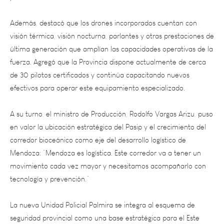
Además, destacó que los drones incorporados cuentan con
visión térmica, visión nocturna, parlantes y otras prestaciones de
última generación que amplían las capacidades operativas de la
fuerza. Agregó que la Provincia dispone actualmente de cerca
de 30 pilotos certificados y continúa capacitando nuevos
efectivos para operar este equipamiento especializado.
A su turno, el ministro de Producción, Rodolfo Vargas Arizu, puso
en valor la ubicación estratégica del Pasip y el crecimiento del
corredor bioceánico como eje del desarrollo logístico de
Mendoza: “Mendoza es logística. Este corredor va a tener un
movimiento cada vez mayor y necesitamos acompañarlo con
tecnología y prevención.”
La nueva Unidad Policial Palmira se integra al esquema de
seguridad provincial como una base estratégica para el Este
mendocino, reforzando la presencia policial con infraestructura