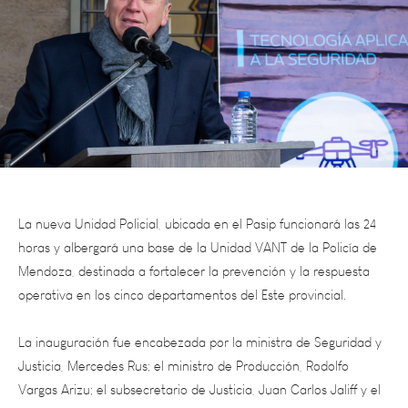
La nueva Unidad Policial, ubicada en el Pasip funcionará las 24
horas y albergará una base de la Unidad VANT de la Policía de
Mendoza, destinada a fortalecer la prevención y la respuesta
operativa en los cinco departamentos del Este provincial.
La inauguración fue encabezada por la ministra de Seguridad y
Justicia, Mercedes Rus; el ministro de Producción, Rodolfo
Vargas Arizu; el subsecretario de Justicia, Juan Carlos Jaliff y el
intendente de San Martín, Raúl Rufeil, quienes destacaron el
trabajo conjunto entre la Provincia y el Municipio para