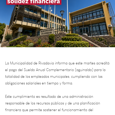
La Municipalidad de Rivadavia informa que este martes acreditó
el pago del Sueldo Anual Complementario (aguinaldo) para la
totalidad de los empleados municipales, cumpliendo con las
obligaciones salariales en tiempo y forma.
Este cumplimiento es resultado de una administración
responsable de los recursos públicos y de una planificación
financiera que permite sostener el funcionamiento del
municipio, garantizar el pago de salario y continuar ejecutando
obras y servicios para todos los vecinos.