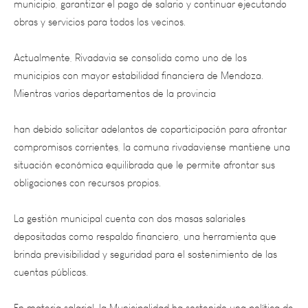
Actualmente, Rivadavia se consolida como uno de los
municipios con mayor estabilidad financiera de Mendoza.
Mientras varios departamentos de la provincia
han debido solicitar adelantos de coparticipación para afrontar
compromisos corrientes, la comuna rivadaviense mantiene una
situación económica equilibrada que le permite afrontar sus
obligaciones con recursos propios.
La gestión municipal cuenta con dos masas salariales
depositadas como respaldo financiero, una herramienta que
brinda previsibilidad y seguridad para el sostenimiento de las
cuentas públicas.
En materia salarial, la Municipalidad ha sostenido una política de
recomposición de los ingresos de los trabajadores, procurando