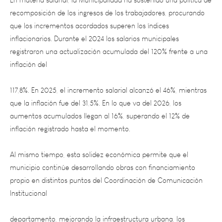
que los incrementos acordados superen los índices
inflacionarios. Durante el 2024 los salarios municipales
registraron una actualización acumulada del 120% frente a una
inflación del
117,8%. En 2025, el incremento salarial alcanzó el 46%, mientras
que la inflación fue del 31,5%. En lo que va del 2026, los
aumentos acumulados llegan al 16%, superando el 12% de
inflación registrado hasta el momento.
Al mismo tiempo, esta solidez económica permite que el
municipio continúe desarrollando obras con financiamiento
propio en distintos puntos del Coordinación de Comunicación
Institucional
departamento, mejorando la infraestructura urbana, los
servicios y la calidad de vida de los vecinos sin comprometer el