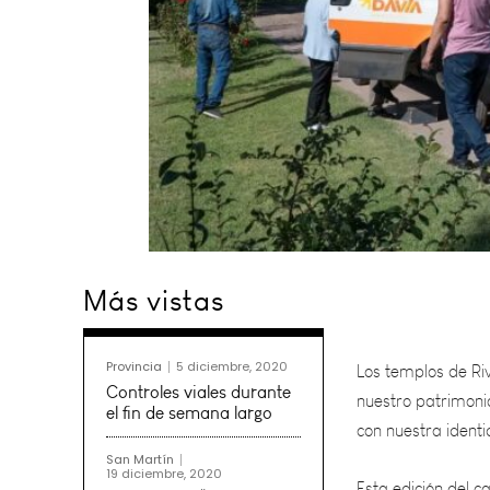
Los templos de Ri
Más vistas
nuestro patrimonio
con nuestra identi
Provincia
5 diciembre, 2020
Controles viales durante
Esta edición del 
el fin de semana largo
culminó su trayec
San Martín
19 diciembre, 2020