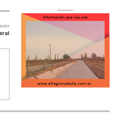
- Promoción -
iente
eral