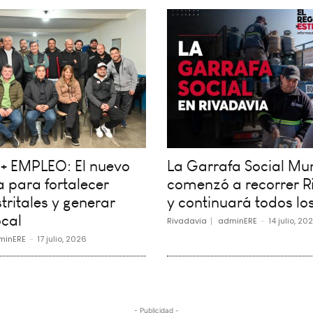
+ EMPLEO: El nuevo
La Garrafa Social Mun
 para fortalecer
comenzó a recorrer R
tritales y generar
y continuará todos los
cal
Rivadavia
adminERE
-
14 julio, 20
minERE
-
17 julio, 2026
- Publicidad -