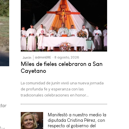
adminERE
-
8 agosto, 2026
Junín
Miles de fieles celebraron a San
Cayetano
La comunidad de Junín vivió una nueva jornada
ctar
de profunda fe y esperanza con las
tradicionales celebraciones en honor...
) y
Manifestó a nuestro medio la
diputada Cristina Pérez, con
respecto al gobierno del