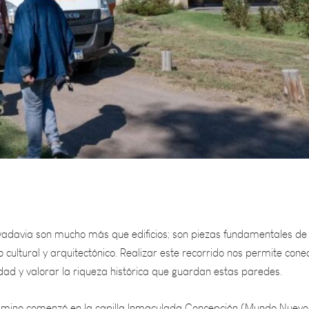
vadavia son mucho más que edificios; son piezas fundamentales de
 cultural y arquitectónico. Realizar este recorrido nos permite cone
dad y valorar la riqueza histórica que guardan estas paredes.
camino comenzó en la capilla Inmaculada Concepción (Mundo Nuevo
to en Ntra. Sra. del Olivo y San Juan Bautista (Los Campamentos),