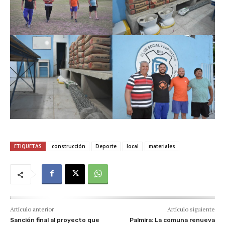
ETIQUETAS
construcción
Deporte
local
materiales
Artículo anterior
Artículo siguiente
Sanción final al proyecto que
Palmira: La comuna renueva