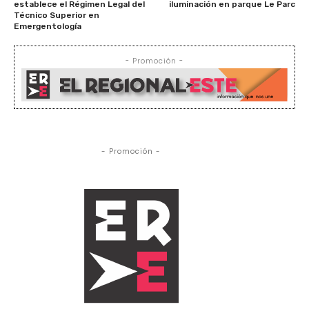
establece el Régimen Legal del
iluminación en parque Le Parc
Técnico Superior en
Emergentología
- Promoción -
- Promoción -