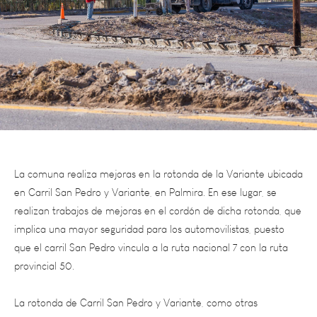
La comuna realiza mejoras en la rotonda de la Variante ubicada
en Carril San Pedro y Variante, en Palmira. En ese lugar, se
realizan trabajos de mejoras en el cordón de dicha rotonda, que
implica una mayor seguridad para los automovilistas, puesto
que el carril San Pedro vincula a la ruta nacional 7 con la ruta
provincial 50.
La rotonda de Carril San Pedro y Variante, como otras
intersecciones circulares, obligan a los vehículos a reducir la
velocidad y ceder el paso al tráfico que ya circula dentro de la