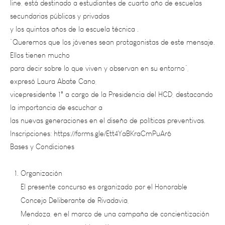
y los quintos años de la escuela técnica .
“Queremos que los jóvenes sean protagonistas de este mensaje.
Ellos tienen mucho
para decir sobre lo que viven y observan en su entorno”,
expresó Laura Abate Cano,
vicepresidente 1° a cargo de la Presidencia del HCD, destacando
la importancia de escuchar a
las nuevas generaciones en el diseño de políticas preventivas.
Inscripciones: https://forms.gle/Ett4YaBKraCmPuAr6
Bases y Condiciones
Organización
El presente concurso es organizado por el Honorable
Concejo Deliberante de Rivadavia,
Mendoza, en el marco de una campaña de concientización
sobre consumos problemáticos
(alcohol, drogas, medicamentos, redes sociales, apuestas