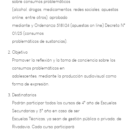
online, entre otros), aprobado
mediante y Ordenanza 5181/24 (apuestas on line) Decreto N°
01/25 (consumos
problemáticos de sustancias).
Objetivo
Promover la reflexión y la toma de conciencia sobre los
consumos problemáticos en
adolescentes, mediante la producción audiovisual como
forma de expresión.
Destinatarios
Podrán participar todos los cursos de 4° año de Escuelas
Secundarias y 5° año en caso de ser
Escuelas Técnicas, ya sean de gestión pública o privada, de
Rivadavia. Cada curso participará
como UN equipo y deberá contar con un/a docente tutor/a a