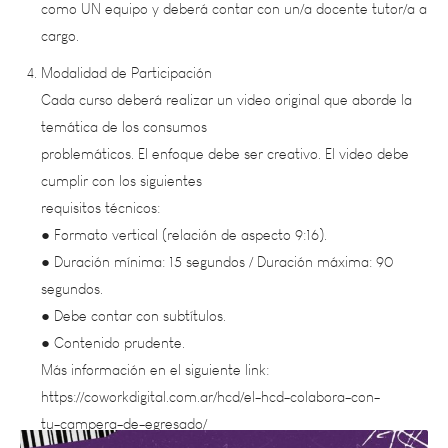
cargo.
Modalidad de Participación
Cada curso deberá realizar un video original que aborde la
temática de los consumos
problemáticos. El enfoque debe ser creativo. El video debe
cumplir con los siguientes
requisitos técnicos:
● Formato vertical (relación de aspecto 9:16).
● Duración mínima: 15 segundos / Duración máxima: 90
segundos.
● Debe contar con subtítulos.
● Contenido prudente.
Más información en el siguiente link:
https://coworkdigital.com.ar/hcd/el-hcd-colabora-con-
tu-campera-de-egresado/