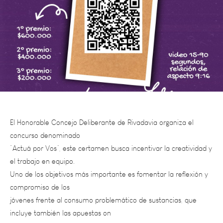
El Honorable Concejo Deliberante de Rivadavia organiza el
concurso denominado
“Actuá por Vos”, este certamen busca incentivar la creatividad y
el trabajo en equipo.
Uno de los objetivos más importante es fomentar la reflexión y
compromiso de los
jóvenes frente al consumo problemático de sustancias, que
incluye también las apuestas on
line, está destinado a estudiantes de cuarto año de escuelas
secundarias públicas y privadas