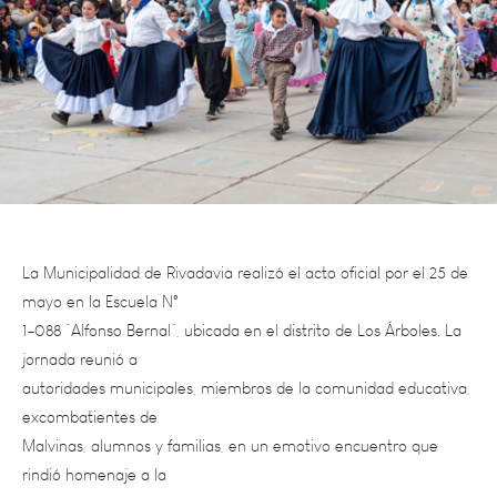
La Municipalidad de Rivadavia realizó el acto oficial por el 25 de
mayo en la Escuela N°
1-088 “Alfonso Bernal”, ubicada en el distrito de Los Árboles. La
jornada reunió a
autoridades municipales, miembros de la comunidad educativa,
excombatientes de
Malvinas, alumnos y familias, en un emotivo encuentro que
rindió homenaje a la
Revolución de Mayo y a los valores fundacionales de nuestra
patria.