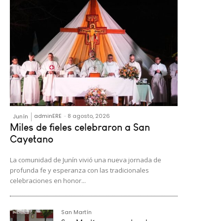
adminERE
-
8 agosto, 2026
Junín
Miles de fieles celebraron a San
Cayetano
La comunidad de Junín vivió una nueva jornada de
profunda fe y esperanza con las tradicionales
celebraciones en honor...
San Martín