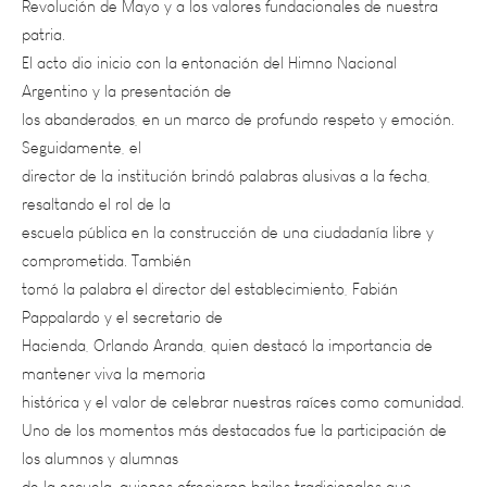
El acto dio inicio con la entonación del Himno Nacional
Argentino y la presentación de
los abanderados, en un marco de profundo respeto y emoción.
Seguidamente, el
director de la institución brindó palabras alusivas a la fecha,
resaltando el rol de la
escuela pública en la construcción de una ciudadanía libre y
comprometida. También
tomó la palabra el director del establecimiento, Fabián
Pappalardo y el secretario de
Hacienda, Orlando Aranda, quien destacó la importancia de
mantener viva la memoria
histórica y el valor de celebrar nuestras raíces como comunidad.
Uno de los momentos más destacados fue la participación de
los alumnos y alumnas
de la escuela, quienes ofrecieron bailes tradicionales que
despertaron el aplauso y el