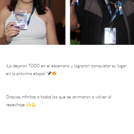
¡Lo dejaron TODO en el escenario y lograron conquistar su lugar
en la próxima etapa!
Gracias infinitas a todos los que se animaron a volver al
repechaje
¡Su coraje, talento y pasión hacen de Totem Talent algo
verdaderamente único!