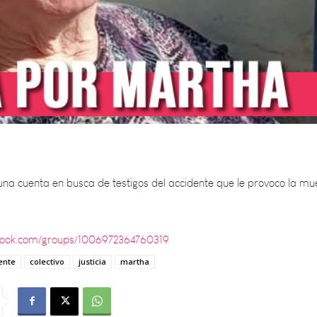
una cuenta en busca de testigos del accidente que le provoco la mu
book.com/groups/1006972364760319
ente
colectivo
justicia
martha