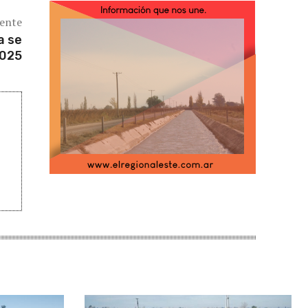
iente
a se
2025