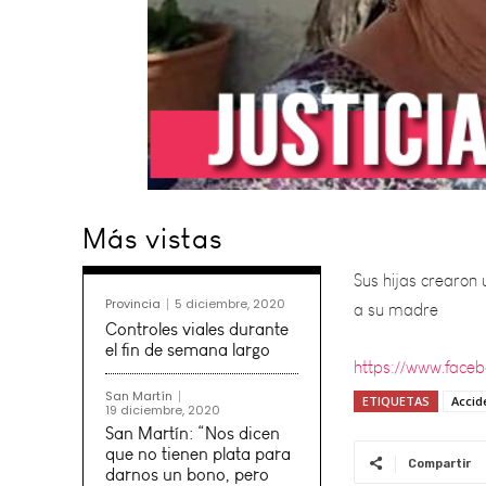
Sus hijas crearon 
Más vistas
a su madre
https://www.face
Provincia
5 diciembre, 2020
Controles viales durante
el fin de semana largo
San Martín
ETIQUETAS
Accid
19 diciembre, 2020
San Martín: “Nos dicen
que no tienen plata para
Compartir
darnos un bono, pero