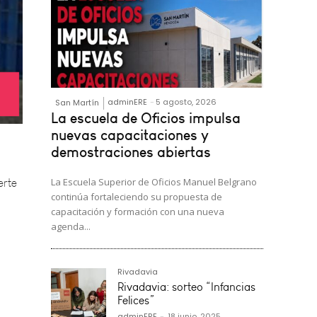
adminERE
-
5 agosto, 2026
San Martín
La escuela de Oficios impulsa
erte
nuevas capacitaciones y
demostraciones abiertas
La Escuela Superior de Oficios Manuel Belgrano
continúa fortaleciendo su propuesta de
capacitación y formación con una nueva
agenda...
Rivadavia
Rivadavia: sorteo “Infancias
Felices”
adminERE
-
18 junio, 2025