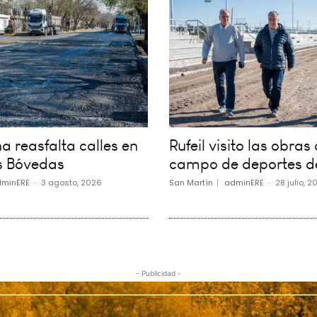
 reasfalta calles en
Rufeil visito las obras 
s Bóvedas
campo de deportes d
minERE
-
3 agosto, 2026
San Martín
adminERE
-
28 julio, 2
- Publicidad -