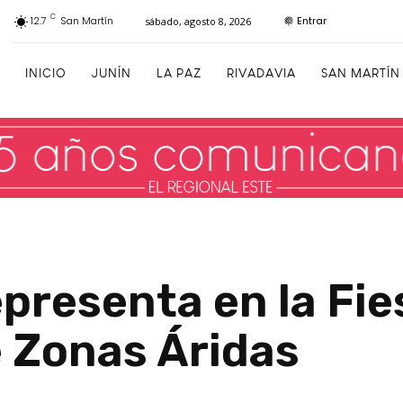
C
Entrar
12.7
San Martín
sábado, agosto 8, 2026
INICIO
JUNÍN
LA PAZ
RIVADAVIA
SAN MARTÍN
presenta en la Fie
e Zonas Áridas