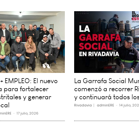
+ EMPLEO: El nuevo
La Garrafa Social Mun
 para fortalecer
comenzó a recorrer R
tritales y generar
y continuará todos los
cal
Rivadavia
adminERE
-
14 julio, 20
minERE
-
17 julio, 2026