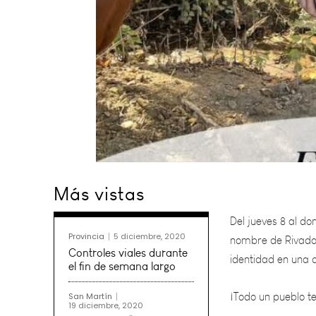
Del jueves 8 al do
Más vistas
nombre de Rivadavi
identidad en una 
Provincia
5 diciembre, 2020
¡Todo un pueblo t
Controles viales durante
el fin de semana largo
Te deseamos el ma
San Martín
19 diciembre, 2020