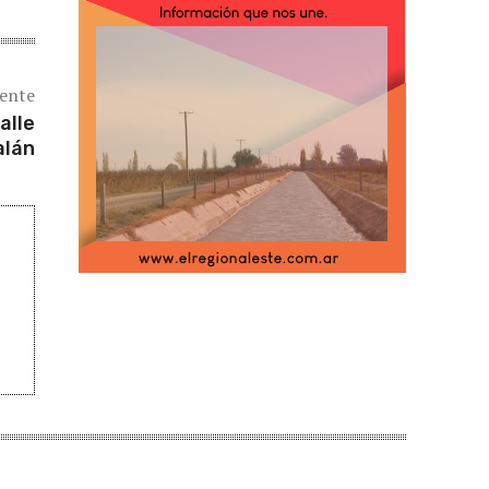
iente
alle
alán