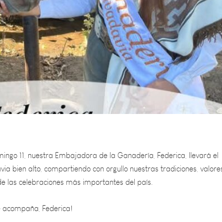
mingo 11, nuestra Embajadora de la Ganadería, Federica, llevará el
a bien alto, compartiendo con orgullo nuestras tradiciones, valore
de las celebraciones más importantes del país.
e acompaña, Federica!
yor de los éxitos en esta hermosa experiencia.