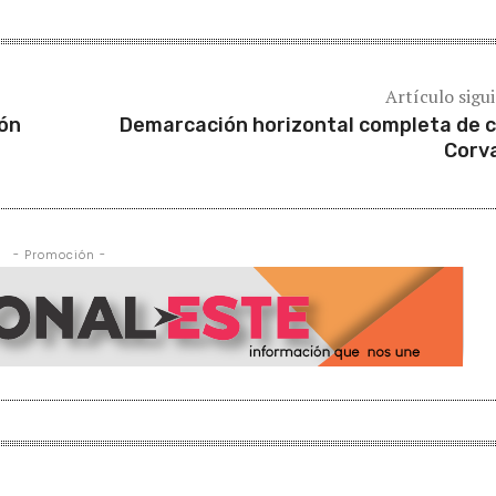
Artículo sigu
ión
Demarcación horizontal completa de c
Corv
- Promoción -