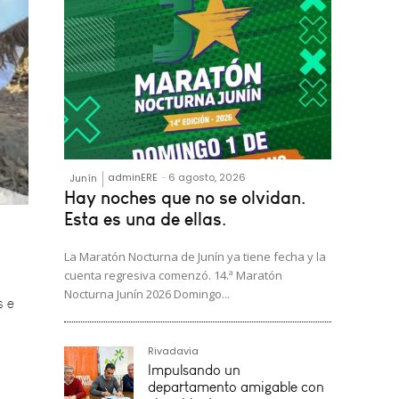
adminERE
-
6 agosto, 2026
Junín
Hay noches que no se olvidan.
Esta es una de ellas.
s e
La Maratón Nocturna de Junín ya tiene fecha y la
cuenta regresiva comenzó. 14.ª Maratón
Nocturna Junín 2026 Domingo...
Rivadavia
Impulsando un
departamento amigable con