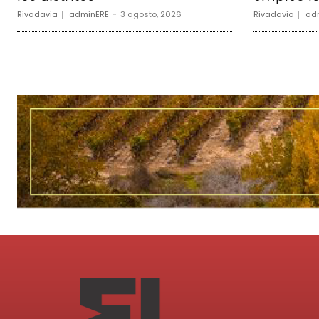
Rivadavia
adminERE
-
3 agosto, 2026
Rivadavia
ad