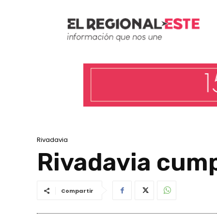
Rivadavia
Rivadavia cump
Compartir