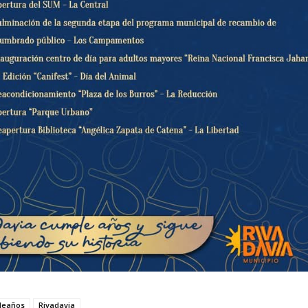
leaños
Rivadavia