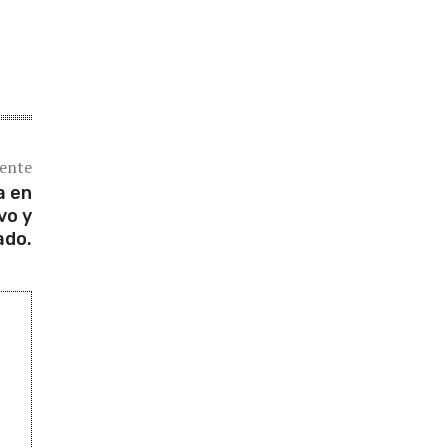
iente
a en
vo y
ado.