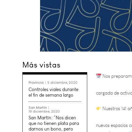
Nos preparamos
Más vistas
cargada de activi
Provincia
5 diciembre, 2020
Nuestros 141 a
Controles viales durante
el fin de semana largo
nuevos espacios co
San Martín
19 diciembre, 2020
su gente, con gest
San Martín: “Nos dicen
que no tienen plata para
darnos un bono, pero