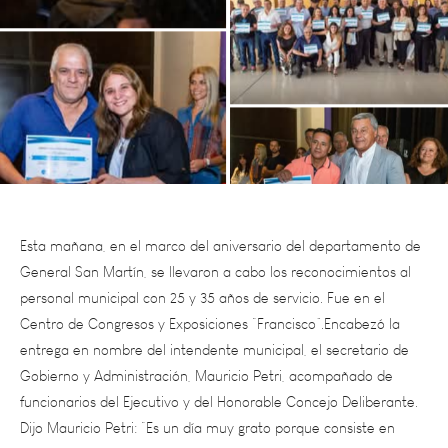
Esta mañana, en el marco del aniversario del departamento de
General San Martín, se llevaron a cabo los reconocimientos al
personal municipal con 25 y 35 años de servicio. Fue en el
Centro de Congresos y Exposiciones “Francisco”.Encabezó la
entrega en nombre del intendente municipal, el secretario de
Gobierno y Administración, Mauricio Petri, acompañado de
funcionarios del Ejecutivo y del Honorable Concejo Deliberante.
Dijo Mauricio Petri: “Es un día muy grato porque consiste en
honrar y reconocer la labor que tiene toda una trayectoria de
los empleados. Estos, le han regalado al municipio y a través de