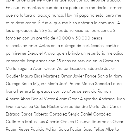
que no faltara al trabajo nunca. Hoy mi papá no está, pero me
mira dese arriba. Él fue el que me hizo entrar a la comuna”. A
los empleados de 25 y 35 años de servicio, se los reconoció
también con un premio de 40.000 y 50.000 pesos
respectivamente. Antes de la entrega de certificados, cantó el
palmirense Exequiel Araya, quien brindó un repertorio melódico
impecable. Empleados con 25 años de servicio en la Comuna
María Eugenia Aveni Oscar Walter Escudero Eduardo Javier
Gautier Mauro Elías Martínez Omar Javier Ponce Sonia Miriam
Quiroga Sonia Míguez María José Penna Marisa Sabasta Laura
Ivana Herrera Empleados con 35 años de servicio Ramón
Alberto Abba Daniel Víctor Alaniz Omar Alejandro Andrada Juan
Evaristo Caliba Carlos Héctor Correa Sandra María Díaz Carlos
Estrada Carlos Roberto González Sergio Daniel González
Guillermo Matus Luis Alberto Orozco Gustavo Retamales Oscar
Rubén Reyes Patricio Adrián Soloa Fabián Sosa Felipe Alberto
Sosa Edgardo Daniel Villalba