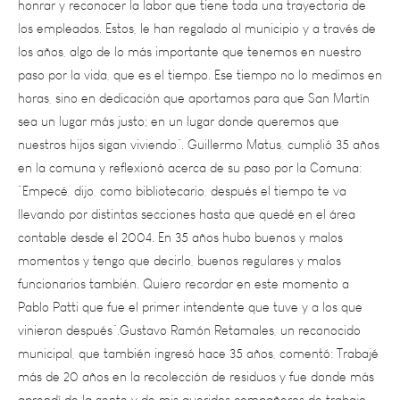
los años, algo de lo más importante que tenemos en nuestro
paso por la vida, que es el tiempo. Ese tiempo no lo medimos en
horas, sino en dedicación que aportamos para que San Martín
sea un lugar más justo; en un lugar donde queremos que
nuestros hijos sigan viviendo”. Guillermo Matus, cumplió 35 años
en la comuna y reflexionó acerca de su paso por la Comuna:
“Empecé, dijo, como bibliotecario, después el tiempo te va
llevando por distintas secciones hasta que quedé en el área
contable desde el 2004. En 35 años hubo buenos y malos
momentos y tengo que decirlo, buenos regulares y malos
funcionarios también. Quiero recordar en este momento a
Pablo Patti que fue el primer intendente que tuve y a los que
vinieron después”.Gustavo Ramón Retamales, un reconocido
municipal, que también ingresó hace 35 años, comentó: Trabajé
más de 20 años en la recolección de residuos y fue donde más
aprendí de la gente y de mis queridos compañeros de trabajo.
En esto momentos recuerdo a mi padre que me decía siempre