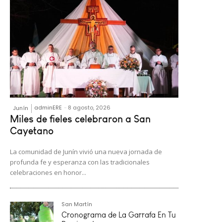
adminERE
-
8 agosto, 2026
Junín
Miles de fieles celebraron a San
Cayetano
La comunidad de Junín vivió una nueva jornada de
profunda fe y esperanza con las tradicionales
celebraciones en honor...
San Martín
Cronograma de La Garrafa En Tu