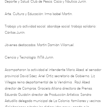
Arte, Cultura y Educación: Irma Isabel Martín.
Trabajo y/o actividad social, abordaje social, trabajo solidario:
Cáritas Junín.
Jóvenes destacados: Martín Damián Villarruel.
Ciencia y Tecnología: INTA Junín.
Acompañaron la actividad el intendente Mario Abed, el senador
provincial David Sáez, Ariel Ortiz secretario de Gobierno, Liz
Villegas reina departamental de la Vendimia , Raúl Abed
director de Compras, Graciela Alliana directora de Prensa,
Eduardo Guidolin director de Producción Artística, Sandra
Astudillo delegada municipal de La Colonia, familiares y vecinos
¡Felicitaciones a todos los distinguidos por su aporte a la
comunidad de Junín!