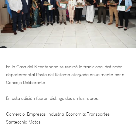
En la Casa del Bicentenario se realizó la tradicional distinción
departamental Posta del Retamo otorgada anualmente por el
Concejo Deliberante.
En esta edición fueron distinguidos en los rubros:
Comercio, Empresas, Industria, Economía: Transportes
Santecchia Motos.
Deporte y Salud: Club de Pesca, Caza y Náutica Junín.