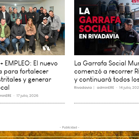
+ EMPLEO: El nuevo
La Garrafa Social Mun
 para fortalecer
comenzó a recorrer R
tritales y generar
y continuará todos los
cal
Rivadavia
adminERE
-
14 julio, 20
minERE
-
17 julio, 2026
- Publicidad -