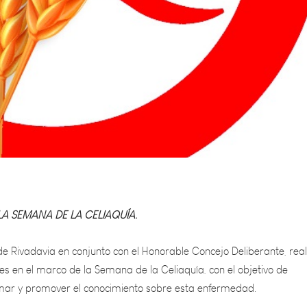
LA SEMANA DE LA CELIAQUÍA.
e Rivadavia en conjunto con el Honorable Concejo Deliberante, real
es en el marco de la Semana de la Celiaquía, con el objetivo de
ormar y promover el conocimiento sobre esta enfermedad.
 intolerancia permanente al gluten, conjunto de proteínas presentes 