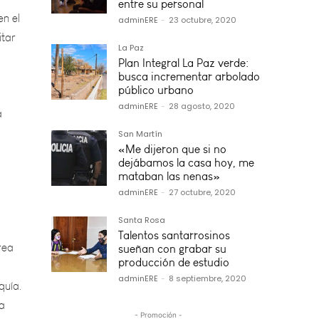
itar
entre su personal
adminERE
-
23 octubre, 2020
La Paz
a
Plan Integral La Paz verde:
busca incrementar arbolado
público urbano
adminERE
-
28 agosto, 2020
San Martín
«Me dijeron que si no
dejábamos la casa hoy, me
mataban las nenas»
adminERE
-
27 octubre, 2020
rea
Santa Rosa
quía.
Talentos santarrosinos
sueñan con grabar su
la
producción de estudio
adminERE
-
8 septiembre, 2020
- Promoción -