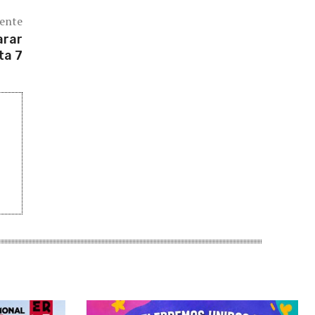
iente
arar
ta 7