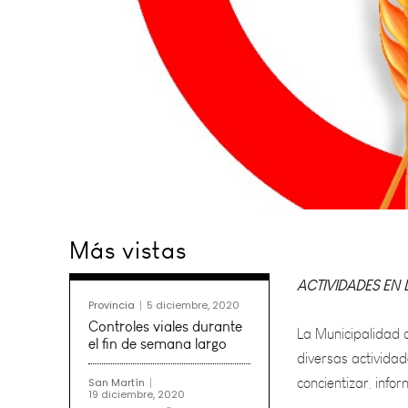
ACTIVIDADES EN 
Más vistas
La Municipalidad d
diversas actividad
Provincia
5 diciembre, 2020
concientizar, inf
Controles viales durante
el fin de semana largo
La celiaquía es la
San Martín
19 diciembre, 2020