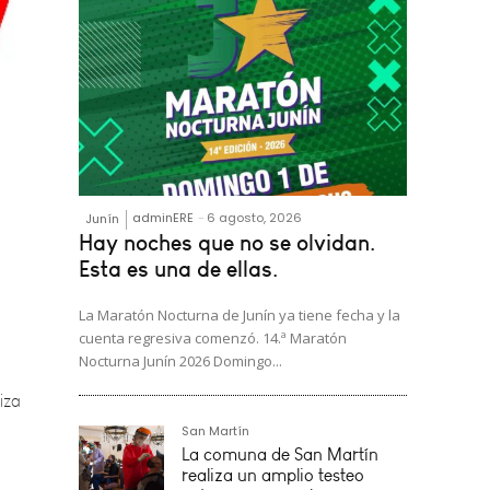
adminERE
-
6 agosto, 2026
Junín
Hay noches que no se olvidan.
Esta es una de ellas.
La Maratón Nocturna de Junín ya tiene fecha y la
iza
cuenta regresiva comenzó. 14.ª Maratón
Nocturna Junín 2026 Domingo...
San Martín
en el
La comuna de San Martín
realiza un amplio testeo