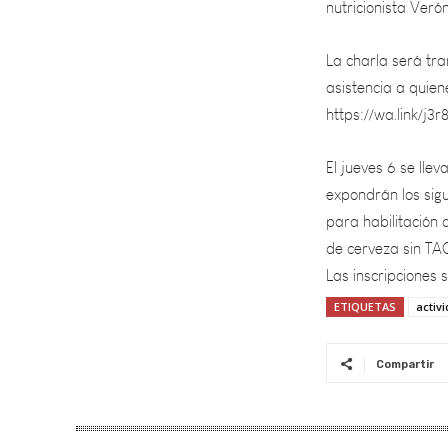
La charla será tra
asistencia a quien
https://wa.link/j3
El jueves 6 se lle
expondrán los sigu
para habilitación
de cerveza sin TAC
Las inscripciones 
ETIQUETAS
activ
Compartir