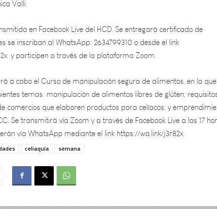
nsmitida en Facebook Live del HCD. Se entregará certificado de
es se inscriban al WhatsApp: 2634799310 o desde el link
r82x, y participen a través de la plataforma Zoom.
vará a cabo el Curso de manipulación segura de alimentos, en la que
ientes temas: manipulación de alimentos libres de glúten; requisito
 de comercios que elaboren productos para celíacos; y emprendimie
C. Se transmitirá vía Zoom y a través de Facebook Live a las 17 hor
serán vía WhatsApp mediante el link https://wa.link/j3r82x
idades
celiaquía
semana