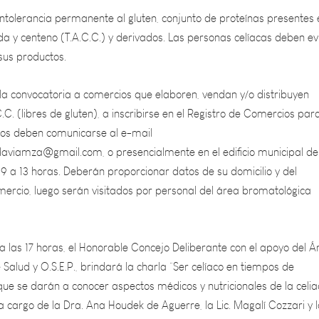
da y centeno (T.A.C.C.) y derivados. Las personas celíacas deben ev
sus productos.
 la convocatoria a comercios que elaboren, vendan y/o distribuyen
C.C. (libres de gluten), a inscribirse en el Registro de Comercios par
ados deben comunicarse al e-mail
aviamza@gmail.com, o presencialmente en el edificio municipal de
 9 a 13 horas. Deberán proporcionar datos de su domicilio y del
mercio, luego serán visitados por personal del área bromatológica
 a las 17 horas, el Honorable Concejo Deliberante con el apoyo del Á
alud y O.S.E.P., brindará la charla “Ser celíaco en tiempos de
ue se darán a conocer aspectos médicos y nutricionales de la celia
 cargo de la Dra. Ana Houdek de Aguerre, la Lic. Magalí Cozzari y 
ica Valli.