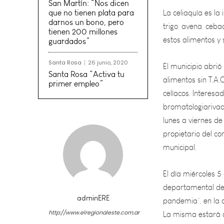
trigo, avena, ceba
San Martín: “Nos dicen
estos alimentos y 
que no tienen plata para
darnos un bono, pero
El municipio abrió
tienen 200 millones
guardados”
alimentos sin T.A.
celíacos. Interes
Santa Rosa
26 junio, 2020
bromatologiarivad
Santa Rosa “Activa tu
primer empleo”
lunes a viernes de
propietario del co
municipal.
El día miércoles 5
departamental de S
pandemia”, en la q
La misma estará a
nutricionista Verón
adminERE
http://www.elregionaleste.com.ar