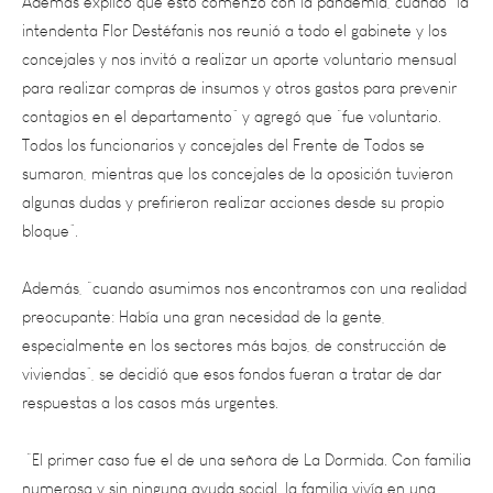
concejales y nos invitó a realizar un aporte voluntario mensual
para realizar compras de insumos y otros gastos para prevenir
contagios en el departamento” y agregó que “fue voluntario.
Todos los funcionarios y concejales del Frente de Todos se
sumaron, mientras que los concejales de la oposición tuvieron
algunas dudas y prefirieron realizar acciones desde su propio
bloque”.
Además, “cuando asumimos nos encontramos con una realidad
preocupante: Había una gran necesidad de la gente,
especialmente en los sectores más bajos, de construcción de
viviendas”, se decidió que esos fondos fueran a tratar de dar
respuestas a los casos más urgentes.
“El primer caso fue el de una señora de La Dormida. Con familia
numerosa y sin ninguna ayuda social, la familia vivía en una
caballeriza”. Debido a la gravedad de la situación “hicimos una