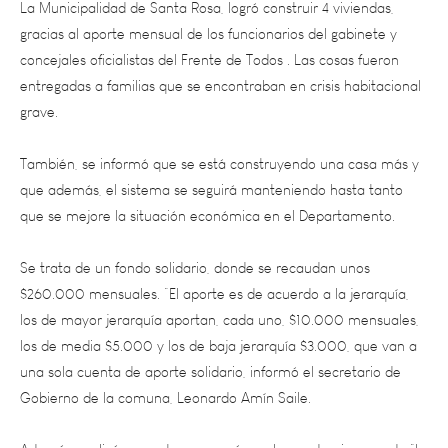
gracias al aporte mensual de los funcionarios del gabinete y
concejales oficialistas del Frente de Todos . Las cosas fueron
entregadas a familias que se encontraban en crisis habitacional
grave.
También, se informó que se está construyendo una casa más y
que además, el sistema se seguirá manteniendo hasta tanto
que se mejore la situación económica en el Departamento.
Se trata de un fondo solidario, donde se recaudan unos
$260.000 mensuales. “El aporte es de acuerdo a la jerarquía,
los de mayor jerarquía aportan, cada uno, $10.000 mensuales,
los de media $5.000 y los de baja jerarquía $3.000, que van a
una sola cuenta de aporte solidario, informó el secretario de
Gobierno de la comuna, Leonardo Amín Saile.
Además explicó que esto comenzó con la pandemia, cuando “la
intendenta Flor Destéfanis nos reunió a todo el gabinete y los