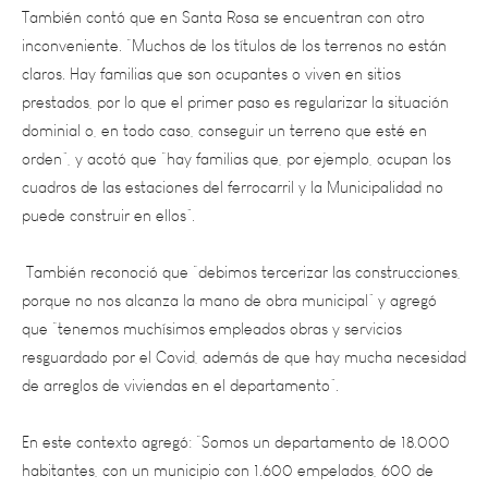
inconveniente. “Muchos de los títulos de los terrenos no están
claros. Hay familias que son ocupantes o viven en sitios
prestados, por lo que el primer paso es regularizar la situación
dominial o, en todo caso, conseguir un terreno que esté en
orden”, y acotó que “hay familias que, por ejemplo, ocupan los
cuadros de las estaciones del ferrocarril y la Municipalidad no
puede construir en ellos”.
También reconoció que “debimos tercerizar las construcciones,
porque no nos alcanza la mano de obra municipal” y agregó
que “tenemos muchísimos empleados obras y servicios
resguardado por el Covid, además de que hay mucha necesidad
de arreglos de viviendas en el departamento”.
En este contexto agregó: “Somos un departamento de 18.000
habitantes, con un municipio con 1.600 empelados, 600 de
planta permanente y el resto temporarios” y agrega que “es una