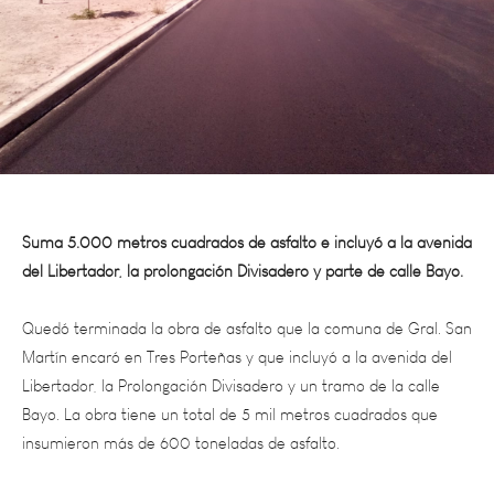
Suma 5.000 metros cuadrados de asfalto e incluyó a la avenida
del Libertador, la prolongación Divisadero y parte de calle Bayo.
Quedó terminada la obra de asfalto que la comuna de Gral. San
Martín encaró en Tres Porteñas y que incluyó a la avenida del
Libertador, la Prolongación Divisadero y un tramo de la calle
Bayo. La obra tiene un total de 5 mil metros cuadrados que
insumieron más de 600 toneladas de asfalto.
La municipalidad de San Martín junto al gobierno provincial,
llevan adelante el Programa de Infraestructura Municipal (PIM) y