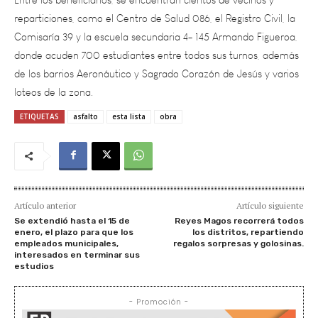
Comisaría 39 y la escuela secundaria 4- 145 Armando Figueroa,
donde acuden 700 estudiantes entre todos sus turnos, además
de los barrios Aeronáutico y Sagrado Corazón de Jesús y varios
loteos de la zona.
ETIQUETAS
asfalto
esta lista
obra
Artículo anterior
Artículo siguiente
Se extendió hasta el 15 de
Reyes Magos recorrerá todos
enero, el plazo para que los
los distritos, repartiendo
empleados municipales,
regalos sorpresas y golosinas.
interesados en terminar sus
estudios
- Promoción -