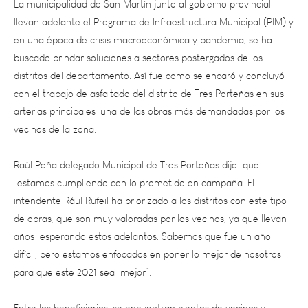
en una época de crisis macroeconómica y pandemia, se ha
buscado brindar soluciones a sectores postergados de los
distritos del departamento. Así fue como se encaró y concluyó
con el trabajo de asfaltado del distrito de Tres Porteñas en sus
arterias principales, una de las obras más demandadas por los
vecinos de la zona.
Raúl Peña delegado Municipal de Tres Porteñas dijo que
“estamos cumpliendo con lo prometido en campaña. El
intendente Rául Rufeil ha priorizado a los distritos con este tipo
de obras, que son muy valoradas por los vecinos, ya que llevan
años esperando estos adelantos. Sabemos que fue un año
difícil, pero estamos enfocados en poner lo mejor de nosotros
para que este 2021 sea mejor”.
Entre los beneficiarios, se encuentran cientos de vecinos y
reparticiones, como el Centro de Salud 086, el Registro Civil, la